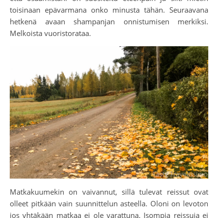
toisinaan epävarmana onko minusta tähän. Seuraavana
hetkenä avaan shampanjan onnistumisen merkiksi.
Melkoista vuoristorataa.
Matkakuumekin on vaivannut, sillä tulevat reissut ovat
olleet pitkään vain suunnittelun asteella. Oloni on levoton
jos yhtäkään matkaa ei ole varattuna. Isompia reissuja ei