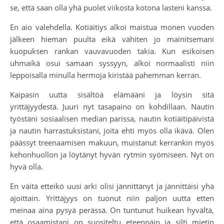
se, että saan olla yhä puolet viikosta kotona lasteni kanssa.
En aio valehdella. Kotiäitiys alkoi maistua monen vuoden
jälkeen hieman puulta eikä vähiten jo mainitsemani
kuopuksen rankan vauvavuoden takia. Kun esikoisen
uhmaikä osui samaan syssyyn, alkoi normaalisti niin
leppoisalla minulla hermoja kiristää pahemman kerran.
Kaipasin uutta sisältöä elämääni ja löysin sitä
yrittäjyydestä. Juuri nyt tasapaino on kohdillaan. Nautin
työstäni sosiaalisen median parissa, nautin kotiäitipäivistä
ja nautin harrastuksistani, joita ehti myös olla ikävä. Olen
päässyt treenaamisen makuun, muistanut kerrankin myös
kehonhuollon ja löytänyt hyvän rytmin syömiseen. Nyt on
hyvä olla.
En väitä etteikö uusi arki olisi jännittänyt ja jännittäisi yhä
ajoittain. Yrittäjyys on tuonut niin paljon uutta etten
meinaa aina pysyä perässä. On tuntunut huikean hyvältä,
että osaamistani on suositeltu eteenpäin ja silti mietin