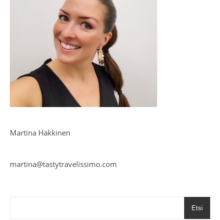
Martina Häkkinen
martina@tastytravelissimo.com
Etsi