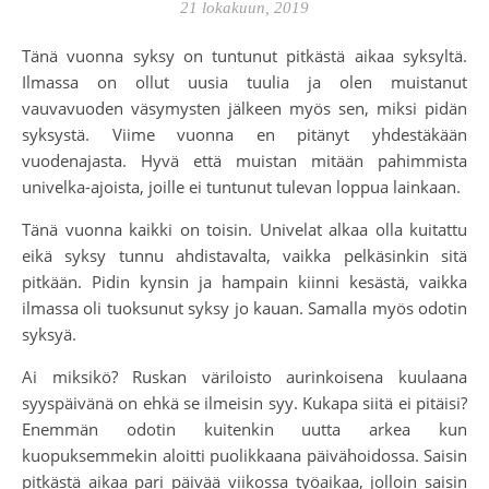
21 lokakuun, 2019
Tänä vuonna syksy on tuntunut pitkästä aikaa syksyltä.
Ilmassa on ollut uusia tuulia ja olen muistanut
vauvavuoden väsymysten jälkeen myös sen, miksi pidän
syksystä. Viime vuonna en pitänyt yhdestäkään
vuodenajasta. Hyvä että muistan mitään pahimmista
univelka-ajoista, joille ei tuntunut tulevan loppua lainkaan.
Tänä vuonna kaikki on toisin. Univelat alkaa olla kuitattu
eikä syksy tunnu ahdistavalta, vaikka pelkäsinkin sitä
pitkään. Pidin kynsin ja hampain kiinni kesästä, vaikka
ilmassa oli tuoksunut syksy jo kauan. Samalla myös odotin
syksyä.
Ai miksikö? Ruskan väriloisto aurinkoisena kuulaana
syyspäivänä on ehkä se ilmeisin syy. Kukapa siitä ei pitäisi?
Enemmän odotin kuitenkin uutta arkea kun
kuopuksemmekin aloitti puolikkaana päivähoidossa. Saisin
pitkästä aikaa pari päivää viikossa työaikaa, jolloin saisin