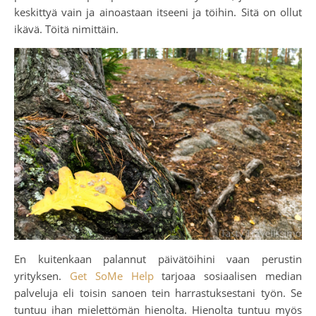
keskittyä vain ja ainoastaan itseeni ja töihin. Sitä on ollut
ikävä. Töitä nimittäin.
En kuitenkaan palannut päivätöihini vaan perustin
yrityksen.
Get SoMe Help
tarjoaa sosiaalisen median
palveluja eli toisin sanoen tein harrastuksestani työn. Se
tuntuu ihan mielettömän hienolta. Hienolta tuntuu myös