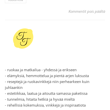
art
Kommentit pois päältä
- ruokaa ja matkailua - yhdessä ja erikseen
- elämyksiä, hemmottelua ja pientä arjen luksusta
- reseptejä ja ruokavinkkejä niin perhearkeen kuin
juhlaankin
- estetiikkaa, laatua ja aitoutta samassa paketissa
- tunnelmia, hitaita hetkiä ja hyvää mieltä
- rehellisiä kokemuksia, vinkkejä ja inspiraatiota