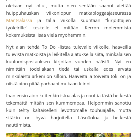
olekaan nyt ollut, mutta olen sentään saanut viettää
huippuhauskan viikonlopun matkabloggaajaseurassa
Mäntsälässä
ja tällä viikolla suuntaan “kirjoittajien
työleirille” keskelle ei mitään. Kerron molemmista
kokemuksista lisää vielä myöhemmin.
Nyt alan tehdä To Do -listaa tulevalle viikolle, haaveilla
tulevista matkoista ja leikitellä ajatuksella siitä, minkälaisen
kuulumispostauksen kirjoitan vuoden päästä. Nyt en
nimittäin todellakaan tiedä tai uskalla edes arvata
minkälaista arkeni on silloin. Haaveita ja toiveita toki on ja
niistä aion pitää parhaani mukaan kiinni.
Ihan ensin aion kuitenkin istua alas ja nauttia tästä hetkestä
tekemättä mitään sen kummempaa. Helpommin sanottu
kuin tehty kaltaiselleni levottomalle touhuajalle, mutta
sitäkin on hyvä harjoitella. Läsnäoloa ja hetkestä
nauttimista.