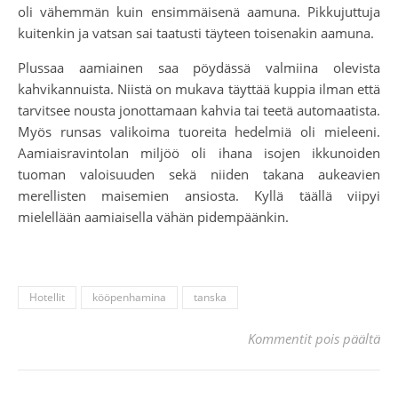
oli vähemmän kuin ensimmäisenä aamuna. Pikkujuttuja
kuitenkin ja vatsan sai taatusti täyteen toisenakin aamuna.
Plussaa aamiainen saa pöydässä valmiina olevista
kahvikannuista. Niistä on mukava täyttää kuppia ilman että
tarvitsee nousta jonottamaan kahvia tai teetä automaatista.
Myös runsas valikoima tuoreita hedelmiä oli mieleeni.
Aamiaisravintolan miljöö oli ihana isojen ikkunoiden
tuoman valoisuuden sekä niiden takana aukeavien
merellisten maisemien ansiosta. Kyllä täällä viipyi
mielellään aamiaisella vähän pidempäänkin.
Hotellit
kööpenhamina
tanska
art
Kommentit pois päältä