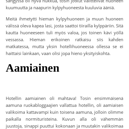
sängyssä oli hyvä nukkua, tosin jotkut valittelivat huoneen
kuumuutta ja naapurin kylpyhuoneesta kuuluvia ääniä.
Meitä ihmetytti hieman kylpyhuoneen ja muun huoneen
välissä oleva kapea lasi, josta saattoi tiirailla kylppäriin. Sitä
kautta huoneeseen tuli myös valoa, jos toinen kävi yöllä
vessassa. Hieman erikoinen ratkaisu siis kahden
matkatessa, mutta yksin hotellihuoneessa ollessa se ei
haittaisi lainkaan, vaan olisi jopa hieno yksityiskohta.
Aamiainen
Hotellin aamiainen oli mahtava! Tosin ensimmäisenä
aamuna ruokabloggaajien vallattua hotellin, oli aamiaisen
valikoima kattavampi kuin toisena aamuna, jolloin olimme
paikalla normituristeina. Kuvun alla oli vähemmän
juustoja, sinappi puuttui kokonaan ja muutakin valikoimaa