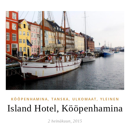
,
,
,
KÖÖPENHAMINA
TANSKA
ULKOMAAT
YLEINEN
Island Hotel, Kööpenhamina
2 heinäkuun, 2015