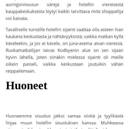
auringonnousun värejä ja hotellin viereisestä
kauppakeskuksesta löytyi kaikki tarvittava mitä shoppailija
voi kaivata.
Tavalliselle turistille hotellin sijainti saattaa olla asteen liian
kaukana keskustasta ja nähtävyyksistä, vaikka matkan kyllä
käveleekin, ja jos ei kävele, on juna-asema aivan vieressä.
Ruokamatkailijan taivas Kodbyenin alue on sen sijaan
hyvin lähellä, joten siinäkin mielessä sijainti oli meille
oikein passeli, vaikka keskustaan joutuikin vähän
reippailemaan.
Huoneet
Huoneemme sisustus jatkoi samaa siistiä ja tyylikästä
linjaa muun hotellin sisustuksen kanssa. Muhkeassa