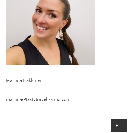
Martina Häkkinen
martina@tastytravelissimo.com
Etsi