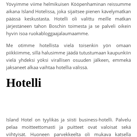
Yövyimme viime helmikuisen Kööpenhaminan reissumme
aikana Island Hotelissa, joka sijaitsee pienen kävelymatkan
päässä keskustasta. Hotelli oli valittu meille matkan
järjestäneen tahon Boschin toimesta ja se palveli oikein
hyvin isoa ruokabloggaajalaumaamme.
Me otimme hotellista vielä toisenkin yön omaan
piikkiimme, sillä halusimme jäädä tutustumaan kaupunkiin
vielä yhdeksi yöksi virallisen osuuden jälkeen, emmekä
jaksaneet alkaa vaihtaa hotellia välissä.
Hotelli
Island Hotel on tyylikäs ja siisti business-hotelli. Palvelu
pelaa moitteettomasti ja puitteet ovat valoisat sekä
viihtyisät. Huoneen parvekkeelta oli mukava katsella