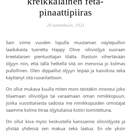
kreikkalainen feta-
pinaattipiiras
20 tammikuun, 2021
Sain viime vuoden lopulla muutaman näytepullon
laadukasta tuoretta Happy Olive -oliiviöljyä suoraan
kreetalaisen pientuottajan tilalta. Ihastuin vihertävään
öljyyn niin, että tällä hetkellä sitä on menossa jo kolmas
pullollinen. Olen dippaillut öljyyn leipää ja kasviksia sekä
käyttänyt sitä ruoanlaittoon.
On ollut mukava kuulla miten moni teistäkin innostui joko
tilaamaan oliiviöljyä tai varaamaan oman nimikkopuun,
jonka vuosittaisesta sadosta me nimikkopuiden omistajat
saamme kolme litraa öljytuliaisia kotiin toimitettuna.
On ollut kiva myös keskustella kanssanne oliiviöljystä ja
ylistää yhdessä sen makua sekä laatua. En ole yksin