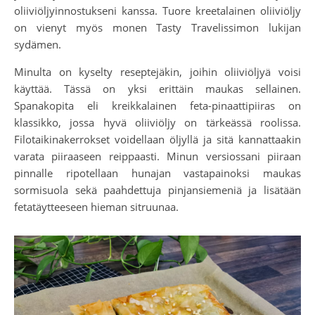
oliiviöljyinnostukseni kanssa. Tuore kreetalainen oliiviöljy
on vienyt myös monen Tasty Travelissimon lukijan
sydämen.
Minulta on kyselty reseptejäkin, joihin oliiviöljyä voisi
käyttää. Tässä on yksi erittäin maukas sellainen.
Spanakopita eli kreikkalainen feta-pinaattipiiras on
klassikko, jossa hyvä oliiviöljy on tärkeässä roolissa.
Filotaikinakerrokset voidellaan öljyllä ja sitä kannattaakin
varata piiraaseen reippaasti. Minun versiossani piiraan
pinnalle ripotellaan hunajan vastapainoksi maukas
sormisuola sekä paahdettuja pinjansiemeniä ja lisätään
fetatäytteeseen hieman sitruunaa.