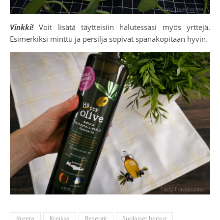
Vinkki!
Voit lisätä täytteisiin halutessasi myös yrttejä.
Esimerkiksi minttu ja persilja sopivat spanakopitaan hyvin.
Kreeta
Kreikka
Reseptit
Suolaiset herkut