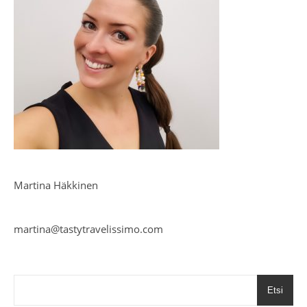
Martina Häkkinen
martina@tastytravelissimo.com
Etsi