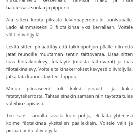
sitruunamehu keskenään. Tarkista maku ja lisää
halutessasi suolaa ja pippuria.
Ala sitten koota piirasta leivinpaperoidulle uunivuoalle.
Lado alimmaiseksi 3 filotaikinaa yksi kerrallaan. Voitele
välit oliiviöljyllä.
Levitä sitten pinaattitäytettä taikinapohjan päälle niin että
jätät reunoille muutaman sentin taittovaraa. Lisää sitten
taas filotaikinalevy, fetatäyte (muista taittovarat) ja taas
filotaikinalevy. Voitele taikinakerrokset kevyesti oliiviöljyllä.
Jatka tätä kunnes täytteet loppuu.
Minun piiraaseeni tuli kaksi pinaatti- ja kaksi
fetatäytekerrosta. Tähtää sinäkin samaan niin täytettä tulee
väleihin sopivasti.
Tee kansi samalla tavalla kuin pohja, eli laita yhteensä
kolme filotaikinaa yksitellen päällekkäin. Voitele välit ja
piiraan pinta oliiviöljyllä.