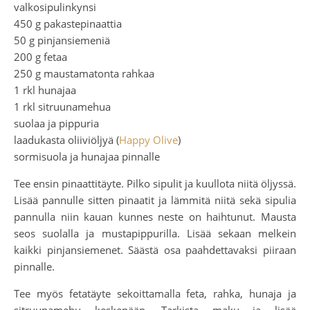
valkosipulinkynsi
450 g pakastepinaattia
50 g pinjansiemeniä
200 g fetaa
250 g maustamatonta rahkaa
1 rkl hunajaa
1 rkl sitruunamehua
suolaa ja pippuria
laadukasta oliiviöljyä (
Happy Olive
)
sormisuola ja hunajaa pinnalle
Tee ensin pinaattitäyte. Pilko sipulit ja kuullota niitä öljyssä.
Lisää pannulle sitten pinaatit ja lämmitä niitä sekä sipulia
pannulla niin kauan kunnes neste on haihtunut. Mausta
seos suolalla ja mustapippurilla. Lisää sekaan melkein
kaikki pinjansiemenet. Säästä osa paahdettavaksi piiraan
pinnalle.
Tee myös fetatäyte sekoittamalla feta, rahka, hunaja ja