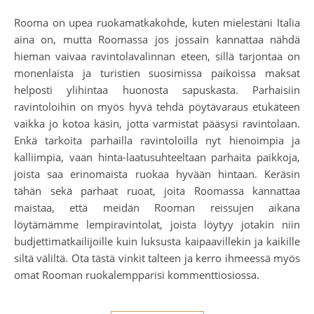
Rooma on upea ruokamatkakohde, kuten mielestäni Italia
aina on, mutta Roomassa jos jossain kannattaa nähdä
hieman vaivaa ravintolavalinnan eteen, sillä tarjontaa on
monenlaista ja turistien suosimissa paikoissa maksat
helposti ylihintaa huonosta sapuskasta. Parhaisiin
ravintoloihin on myös hyvä tehdä pöytävaraus etukäteen
vaikka jo kotoa käsin, jotta varmistat pääsysi ravintolaan.
Enkä tarkoita parhailla ravintoloilla nyt hienoimpia ja
kalliimpia, vaan hinta-laatusuhteeltaan parhaita paikkoja,
joista saa erinomaista ruokaa hyvään hintaan. Keräsin
tähän sekä parhaat ruoat, joita Roomassa kannattaa
maistaa, että meidän Rooman reissujen aikana
löytämämme lempiravintolat, joista löytyy jotakin niin
budjettimatkailijoille kuin luksusta kaipaavillekin ja kaikille
siltä väliltä. Ota tästä vinkit talteen ja kerro ihmeessä myös
omat Rooman ruokalempparisi kommenttiosiossa.