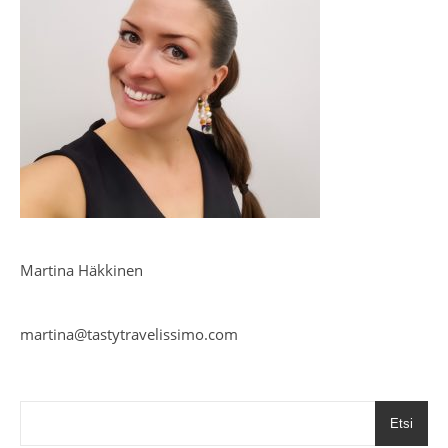
Martina Häkkinen
martina@tastytravelissimo.com
Etsi