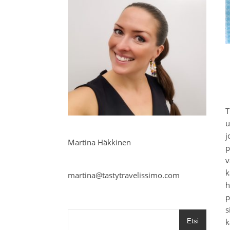
T
u
j
Martina Häkkinen
p
v
k
martina@tastytravelissimo.com
h
p
s
k
Etsi