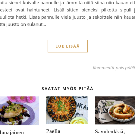
aita sienet kuivalle pannulle ja lämmitä niitä siinä niin kauan et
esteet ovat haihtuneet. Lisää sitten pieneksi pilkottu sipuli 
uullota hetki. Lisää pannulle vielä juusto ja sekoittele niin kaua
ttä juusto on sulanut…
LUE LISÄÄ
Kommentit pois pääl
SAATAT MYÖS PITÄÄ
Paella
Savulenkkiä,
unajainen