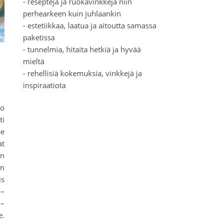
- reseptejä ja ruokavinkkejä niin
perhearkeen kuin juhlaankin
- estetiikkaa, laatua ja aitoutta samassa
paketissa
- tunnelmia, hitaita hetkiä ja hyvää
mieltä
- rehellisiä kokemuksia, vinkkejä ja
inspiraatiota
ko
ti
ee
at
en
en
is
 –
 –
e.