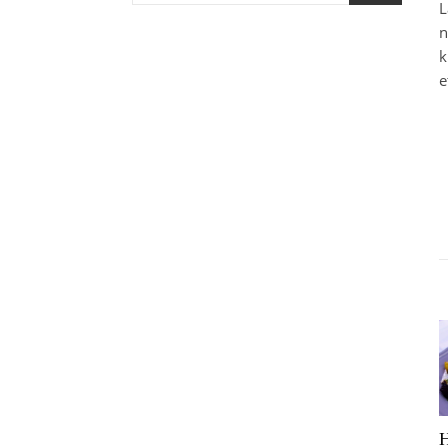
L
n
k
e
H