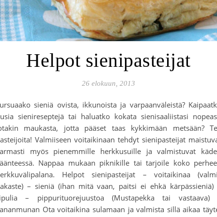
Helpot sienipasteijat
26 elokuun, 2013
ursuaako sieniä ovista, ikkunoista ja varpaanväleistä? Kaipaat
usia sienireseptejä tai haluatko kokata sienisaaliistasi nopeas
otakin maukasta, jotta pääset taas kykkimään metsään? T
asteijoita! Valmiiseen voitaikinaan tehdyt sienipasteijat maistuv
armasti myös pienemmille herkkusuille ja valmistuvat käd
äänteessä. Nappaa mukaan piknikille tai tarjoile koko perhe
erkkuvälipalana. Helpot sienipasteijat – voitaikinaa (valm
akaste) – sieniä (ihan mitä vaan, paitsi ei ehkä kärpässieniä)
ipulia – pippurituorejuustoa (Mustapekka tai vastaava)
ananmunan Ota voitaikina sulamaan ja valmista sillä aikaa täyt