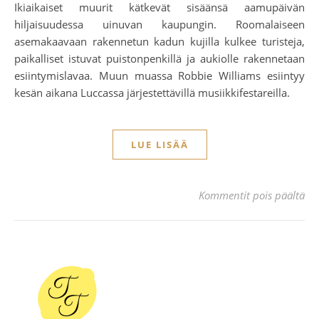
Ikiaikaiset muurit kätkevät sisäänsä aamupäivän
hiljaisuudessa uinuvan kaupungin. Roomalaiseen
asemakaavaan rakennetun kadun kujilla kulkee turisteja,
paikalliset istuvat puistonpenkillä ja aukiolle rakennetaan
esiintymislavaa. Muun muassa Robbie Williams esiintyy
kesän aikana Luccassa järjestettävillä musiikkifestareilla.
LUE LISÄÄ
art
Kommentit pois päältä