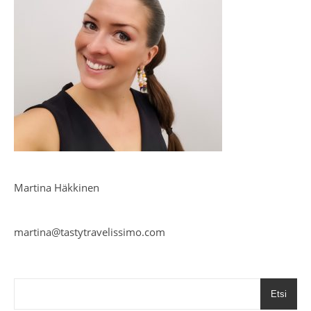
Martina Häkkinen
martina@tastytravelissimo.com
Etsi