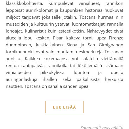
klassikkokohteista. Kumpuilevat viinialueet, rannikon
leppoisat aurinkolomat ja kaupunkien historiaa huokuvat
miljööt tarjoavat jokaiselle jotakin. Toscana hurmaa niin
museoiden ja kulttuurin ystävät, luontomatkaajat, rannalla
löhöäjät, kulinaristit kuin esteetikotkin. Nähtävyydet eivät
alueella lopu kesken. Pisan kalteva torni, upea Firenze
duomoineen, keskiaikainen Siena ja San Gimignanon
tornikaupunki ovat vain muutamia esimerkkejä Toscanan
annista. Kaikkea kokemaansa voi sulatella viettämällä
rentoa rantapäivää rannikolla tai lököilemällä sisämaan
viinialueiden pikkukylissä luontoa ja upeita
auringonlaskuja ihaillen sekä paikallisista herkuista
nauttien. Toscana on sanalla sanoen upea.
LUE LISÄÄ
art
Kommentit pois päältä