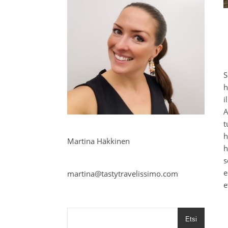
h
i
A
t
h
Martina Häkkinen
h
s
e
martina@tastytravelissimo.com
e
Etsi