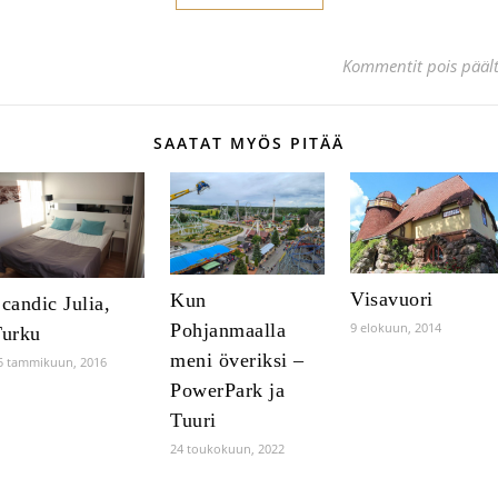
Kommentit pois pääl
SAATAT MYÖS PITÄÄ
Visavuori
Kun
candic Julia,
Pohjanmaalla
9 elokuun, 2014
Turku
meni överiksi –
5 tammikuun, 2016
PowerPark ja
Tuuri
24 toukokuun, 2022