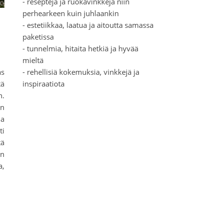
- reseptejä ja ruokavinkkejä niin
perhearkeen kuin juhlaankin
- estetiikkaa, laatua ja aitoutta samassa
paketissa
- tunnelmia, hitaita hetkiä ja hyvää
mieltä
s
- rehellisiä kokemuksia, vinkkejä ja
tä
inspiraatiota
n.
un
ja
ti
tä
in
a,