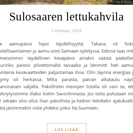
Sulosaaren lettukahvila
2 elokuun, 2018
Se aamupäivä hipoi täydellisyyttä. Takana oli hida
otelliaamiainen ja aamu-uinti Saimaan syleilyssä. Edessä taas mi
lmeisimmin täydellinen kesäpäivä ainakin säästä päätelle
urinko paistoi pilvettömältä taivaalta ja lämmitti heti aam
unteina kesävaatteiden paljastamaa ihoa. Olin täynnä energiaa 
ymy oli herkässä. Mikä parasta, päivän aikataulu näyt
arvinaisen väljältä. Pakollisten menojen listalla oli vain se, et
elviytyisimme illaksi kotiin Savonlinnasta. Jos totta puhutaan ni
i sekään olisi ollut ihan pakollista ja hetken leikittelin ajatuksell
ttä jäisimmekin vielä yhdeksi yöksi Itä-Suomeen.
LUE LISÄÄ