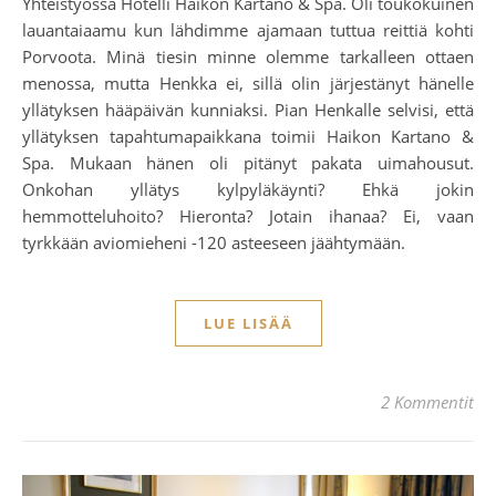
Yhteistyössä Hotelli Haikon Kartano & Spa. Oli toukokuinen
lauantaiaamu kun lähdimme ajamaan tuttua reittiä kohti
Porvoota. Minä tiesin minne olemme tarkalleen ottaen
menossa, mutta Henkka ei, sillä olin järjestänyt hänelle
yllätyksen hääpäivän kunniaksi. Pian Henkalle selvisi, että
yllätyksen tapahtumapaikkana toimii Haikon Kartano &
Spa. Mukaan hänen oli pitänyt pakata uimahousut.
Onkohan yllätys kylpyläkäynti? Ehkä jokin
hemmotteluhoito? Hieronta? Jotain ihanaa? Ei, vaan
tyrkkään aviomieheni -120 asteeseen jäähtymään.
LUE LISÄÄ
2 Kommentit