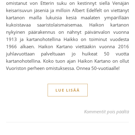
omistanut von Etterin suku on kestinnyt siellä Venäjän
keisarisuvun jäseniä ja milloin Albert Edelfelt on viettänyt
kartanon mailla lukuisia kesiä maalaten ympärillään
kukoistavaa saaristolaismaisemaa. Haikon kartanon
nykyinen päärakennus on nähnyt päivänvalon vuonna
1913 ja kartanohotellina Haikko on toiminut vuodesta
1966 alkaen. Haikon Kartano viettääkin vuonna 2016
juhlavuottaan palveltuaan jo huikeat 50 vuotta
kartanohotellina. Koko tuon ajan Haikon Kartano on ollut
Vuoriston perheen omistuksessa. Onnea 50-vuotiaalle!
LUE LISÄÄ
art
Kommentit pois päältä