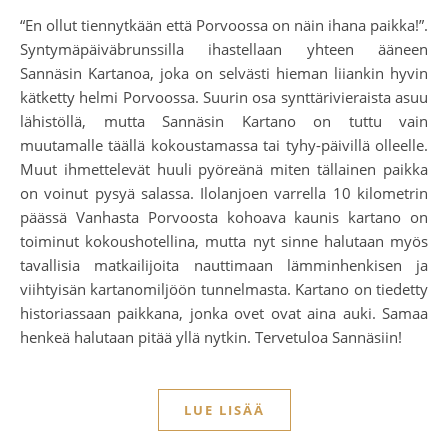
“En ollut tiennytkään että Porvoossa on näin ihana paikka!”.
Syntymäpäiväbrunssilla ihastellaan yhteen ääneen
Sannäsin Kartanoa, joka on selvästi hieman liiankin hyvin
kätketty helmi Porvoossa. Suurin osa synttärivieraista asuu
lähistöllä, mutta Sannäsin Kartano on tuttu vain
muutamalle täällä kokoustamassa tai tyhy-päivillä olleelle.
Muut ihmettelevät huuli pyöreänä miten tällainen paikka
on voinut pysyä salassa. Ilolanjoen varrella 10 kilometrin
päässä Vanhasta Porvoosta kohoava kaunis kartano on
toiminut kokoushotellina, mutta nyt sinne halutaan myös
tavallisia matkailijoita nauttimaan lämminhenkisen ja
viihtyisän kartanomiljöön tunnelmasta. Kartano on tiedetty
historiassaan paikkana, jonka ovet ovat aina auki. Samaa
henkeä halutaan pitää yllä nytkin. Tervetuloa Sannäsiin!
LUE LISÄÄ