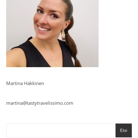
Martina Häkkinen
martina@tastytravelissimo.com
Etsi