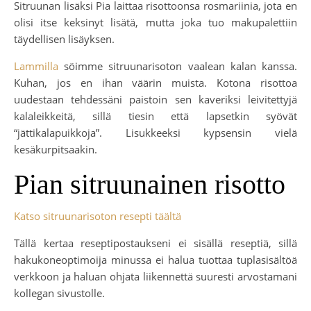
Sitruunan lisäksi Pia laittaa risottoonsa rosmariinia, jota en
olisi itse keksinyt lisätä, mutta joka tuo makupalettiin
täydellisen lisäyksen.
Lammilla
söimme sitruunarisoton vaalean kalan kanssa.
Kuhan, jos en ihan väärin muista. Kotona risottoa
uudestaan tehdessäni paistoin sen kaveriksi leivitettyjä
kalaleikkeitä, sillä tiesin että lapsetkin syövät
“jättikalapuikkoja”. Lisukkeeksi kypsensin vielä
kesäkurpitsaakin.
Pian sitruunainen risotto
Katso sitruunarisoton resepti täältä
Tällä kertaa reseptipostaukseni ei sisällä reseptiä, sillä
hakukoneoptimoija minussa ei halua tuottaa tuplasisältöä
verkkoon ja haluan ohjata liikennettä suuresti arvostamani
kollegan sivustolle.