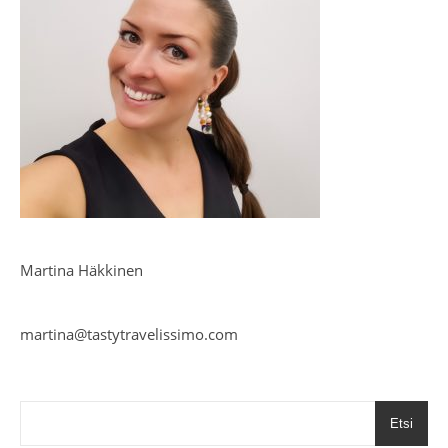
Martina Häkkinen
martina@tastytravelissimo.com
Etsi