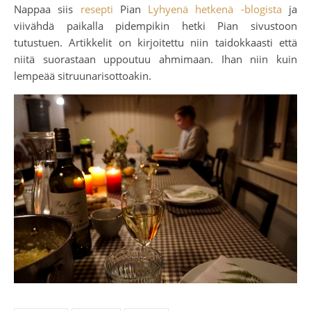
Nappaa siis
resepti
Pian
Lyhyenä hetkenä -blogista
ja
viivähdä paikalla pidempikin hetki Pian sivustoon
tutustuen. Artikkelit on kirjoitettu niin taidokkaasti että
niitä suorastaan uppoutuu ahmimaan. Ihan niin kuin
lempeää sitruunarisottoakin.