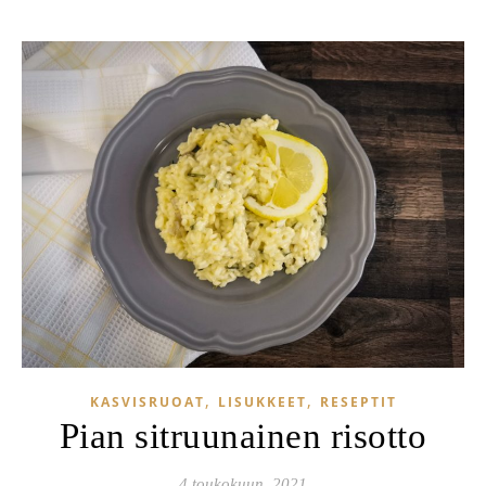
,
,
KASVISRUOAT
LISUKKEET
RESEPTIT
Pian sitruunainen risotto
4 toukokuun, 2021