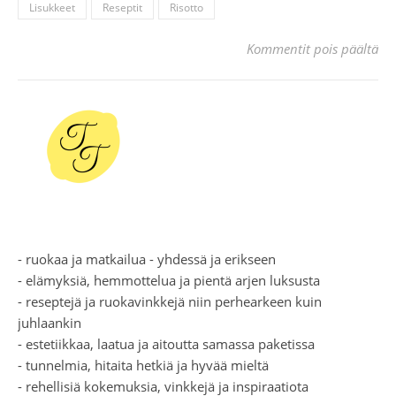
Lisukkeet
Reseptit
Risotto
art
Kommentit pois päältä
- ruokaa ja matkailua - yhdessä ja erikseen
- elämyksiä, hemmottelua ja pientä arjen luksusta
- reseptejä ja ruokavinkkejä niin perhearkeen kuin
juhlaankin
- estetiikkaa, laatua ja aitoutta samassa paketissa
- tunnelmia, hitaita hetkiä ja hyvää mieltä
- rehellisiä kokemuksia, vinkkejä ja inspiraatiota