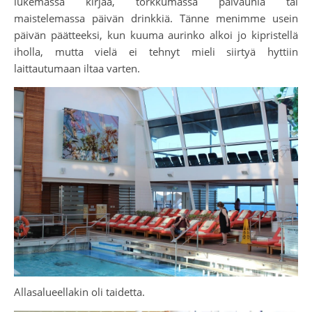
lukemassa kirjaa, torkkumassa päiväunia tai
maistelemassa päivän drinkkiä. Tänne menimme usein
päivän päätteeksi, kun kuuma aurinko alkoi jo kipristellä
iholla, mutta vielä ei tehnyt mieli siirtyä hyttiin
laittautumaan iltaa varten.
Allasalueellakin oli taidetta.