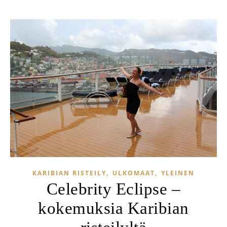
,
,
KARIBIAN RISTEILY
ULKOMAAT
YLEINEN
Celebrity Eclipse –
kokemuksia Karibian