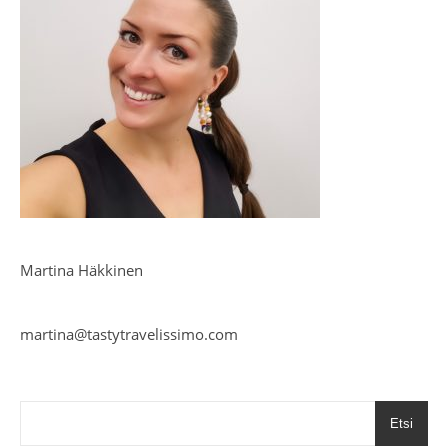
Martina Häkkinen
martina@tastytravelissimo.com
Etsi