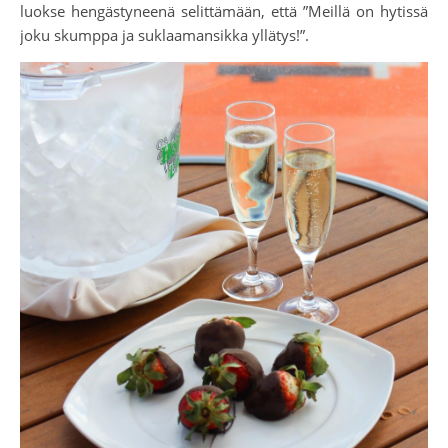
luokse hengästyneenä selittämään, että ”Meillä on hytissä
joku skumppa ja suklaamansikka yllätys!”.