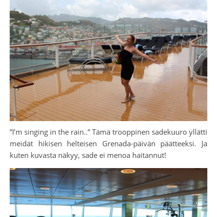
”I’m singing in the rain..” Tämä trooppinen sadekuuro yllätti
meidät hikisen helteisen Grenada-päivän päätteeksi. Ja
kuten kuvasta näkyy, sade ei menoa haitannut!