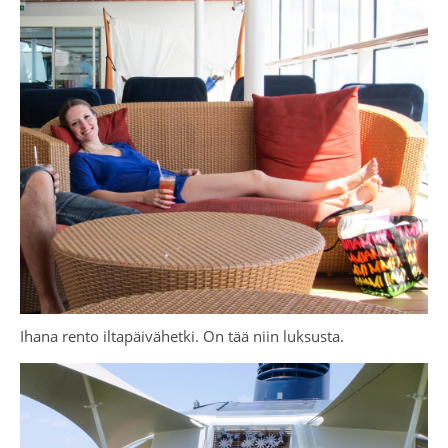
Ihana rento iltapäivähetki. On tää niin luksusta.