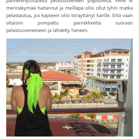
parvekehyttiluokka pelastusveneen yläpuolelta. Vene ei
merinäkymää haitannut ja meilläpä olisi ollut lyhin matka
pelastautua, jos kapteeni olisi töräyttänyt karille. Siitä vaan
oltaisiin pompattu parvekkeelta suoraan
pelastusveneeseen ja lähdetty haneen.