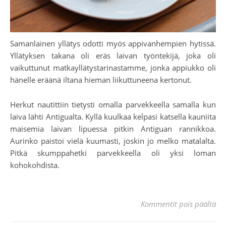
Samanlainen yllätys odotti myös appivanhempien hytissä.
Yllätyksen takana oli eräs laivan työntekijä, joka oli
vaikuttunut matkayllätystarinastamme, jonka appiukko oli
hänelle eräänä iltana hieman liikuttuneena kertonut.
Herkut nautittiin tietysti omalla parvekkeella samalla kun
laiva lähti Antigualta. Kyllä kuulkaa kelpasi katsella kauniita
maisemia laivan lipuessa pitkin Antiguan rannikkoa.
Aurinko paistoi vielä kuumasti, joskin jo melko matalalta.
Pitkä skumppahetki parvekkeella oli yksi loman
kohokohdista.
art
Kommentit pois päältä