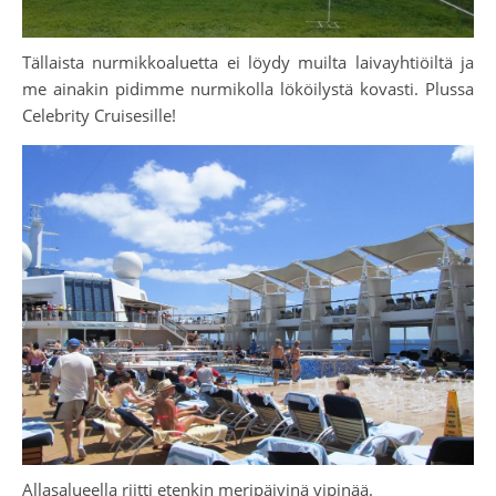
Tällaista nurmikkoaluetta ei löydy muilta laivayhtiöiltä ja
me ainakin pidimme nurmikolla lököilystä kovasti. Plussa
Celebrity Cruisesille!
Allasalueella riitti etenkin meripäivinä vipinää.