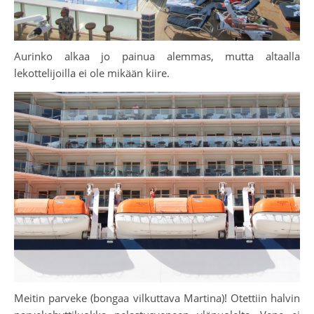
Aurinko alkaa jo painua alemmas, mutta altaalla
lekottelijoilla ei ole mikään kiire.
Meitin parveke (bongaa vilkuttava Martina)! Otettiin halvin