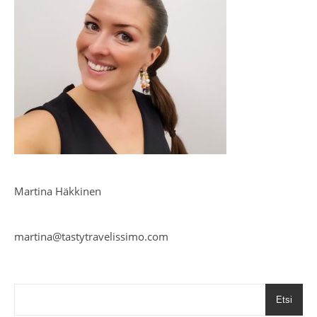
Martina Häkkinen
martina@tastytravelissimo.com
Etsi