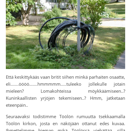
Että keskittykääs vaan britit siihen minkä parhaiten osaatte,
eli…….öööö…….hmmmmm…..tuleeko jollekulle jotain
mieleen? Lomakohteissa möykkäämiseen..?
Kuninkaallisten yrjöjen tekemiseen..? Hmm, jatketaan
eteenpäin..
Seuraavaksi todistimme Töölön rumuutta tsekkaamalla
Töölön kirkon, josta en näköjään ottanut edes kuvaa.
Ihmettelimme hieman mikä Töölössä viehättää, sillä