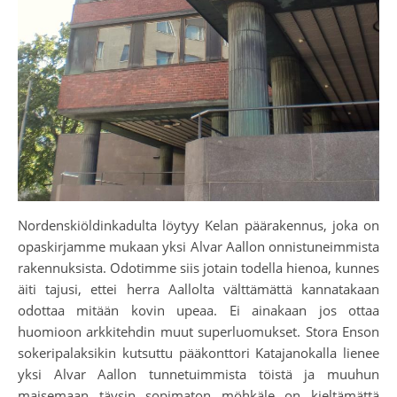
Nordenskiöldinkadulta löytyy Kelan päärakennus, joka on
opaskirjamme mukaan yksi Alvar Aallon onnistuneimmista
rakennuksista. Odotimme siis jotain todella hienoa, kunnes
äiti tajusi, ettei herra Aallolta välttämättä kannatakaan
odottaa mitään kovin upeaa. Ei ainakaan jos ottaa
huomioon arkkitehdin muut superluomukset. Stora Enson
sokeripalaksikin kutsuttu pääkonttori Katajanokalla lienee
yksi Alvar Aallon tunnetuimmista töistä ja muuhun
maisemaan täysin sopimaton möhkäle on kieltämättä