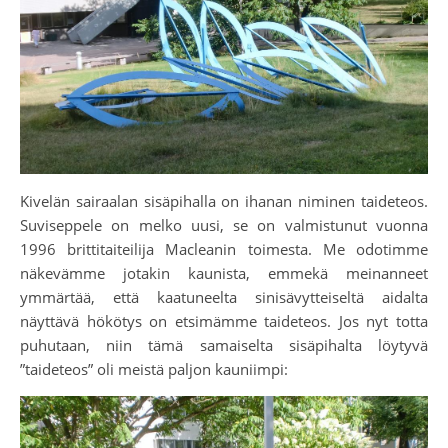
Kivelän sairaalan sisäpihalla on ihanan niminen taideteos.
Suviseppele on melko uusi, se on valmistunut vuonna
1996 brittitaiteilija Macleanin toimesta. Me odotimme
näkevämme jotakin kaunista, emmekä meinanneet
ymmärtää, että kaatuneelta sinisävytteiseltä aidalta
näyttävä hökötys on etsimämme taideteos. Jos nyt totta
puhutaan, niin tämä samaiselta sisäpihalta löytyvä
”taideteos” oli meistä paljon kauniimpi: