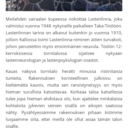
Meilahden sairaalan kupeessa nököttää Lastenlinna, joka
valmistui vuonna 1948 nykyiselle paikalleen Taka-Töölöön.
Lastenlinnan tarina on alkanut kuitenkin jo vuonna 1910,
jolloin Kalliossa toimi Lastenlinna-niminen äitien turvakoti,
johon perustettiin myös ensimmäinen neuvola. Töölön 12-
kerroksisessa tornitalossa sijaitsee nykyään
lastenneurologian ja lastenpsykologian osastot.
Kauas näkyvä tornitalo herätti minussa ristiriitaisia
tunteita. Rakennuksen koristeellinen julkisivu on
kieltämättä kaunis, mutta sen ränsistyneisyys on myös
hieman surullista katsottavaa. Korkeaa taloa katsellessa
tulee jopa hieman ahdistava olo, kun ajattelee minkälaisia
kohtaloita jykevien seinien sisällä on aikojen saatossa
nähty. Pysähtyessämme rakennuksen pihaan kiitimme
luojaamme siitä, ettei meillä ole ollut asiaa tämän talon
sisälle.