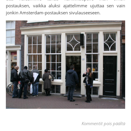
postauksen, vaikka aluksi ajattelimme ujuttaa sen vain
jonkin Amsterdam-postauksen sivulauseeseen.
art
Kommentit pois päältä