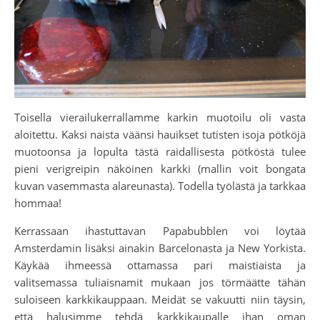
Toisella vierailukerrallamme karkin muotoilu oli vasta
aloitettu. Kaksi naista väänsi hauikset tutisten isoja pötköjä
muotoonsa ja lopulta tästä raidallisesta pötköstä tulee
pieni verigreipin näköinen karkki (mallin voit bongata
kuvan vasemmasta alareunasta). Todella työlästä ja tarkkaa
hommaa!
Kerrassaan ihastuttavan Papabubblen voi löytää
Amsterdamin lisäksi ainakin Barcelonasta ja New Yorkista.
Käykää ihmeessä ottamassa pari maistiaista ja
valitsemassa tuliaisnamit mukaan jos törmäätte tähän
suloiseen karkkikauppaan. Meidät se vakuutti niin täysin,
että halusimme tehdä karkkikaupalle ihan oman