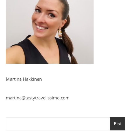
Martina Häkkinen
martina@tastytravelissimo.com
Etsi