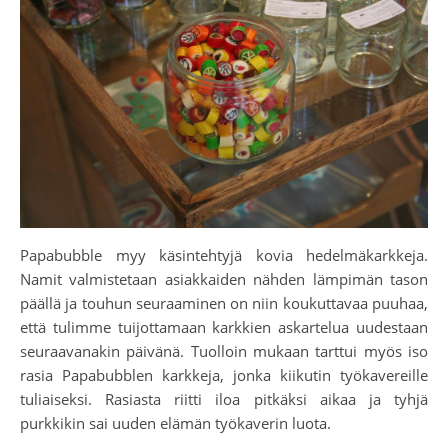
Papabubble myy käsintehtyjä kovia hedelmäkarkkeja.
Namit valmistetaan asiakkaiden nähden lämpimän tason
päällä ja touhun seuraaminen on niin koukuttavaa puuhaa,
että tulimme tuijottamaan karkkien askartelua uudestaan
seuraavanakin päivänä. Tuolloin mukaan tarttui myös iso
rasia Papabubblen karkkeja, jonka kiikutin työkavereille
tuliaiseksi. Rasiasta riitti iloa pitkäksi aikaa ja tyhjä
purkkikin sai uuden elämän työkaverin luota.