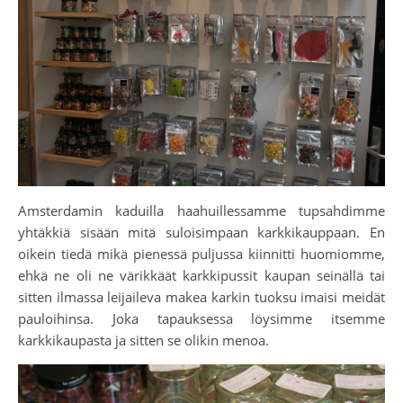
Amsterdamin kaduilla haahuillessamme tupsahdimme
yhtäkkiä sisään mitä suloisimpaan karkkikauppaan. En
oikein tiedä mikä pienessä puljussa kiinnitti huomiomme,
ehkä ne oli ne värikkäät karkkipussit kaupan seinällä tai
sitten ilmassa leijaileva makea karkin tuoksu imaisi meidät
pauloihinsa. Joka tapauksessa löysimme itsemme
karkkikaupasta ja sitten se olikin menoa.