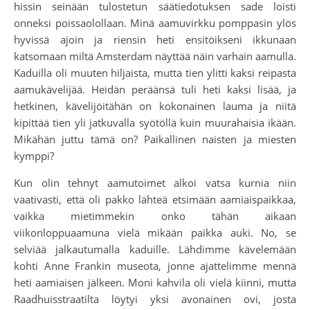
hissin seinään tulostetun säätiedotuksen sade loisti
onneksi poissaolollaan. Minä aamuvirkku pomppasin ylös
hyvissä ajoin ja riensin heti ensitöikseni ikkunaan
katsomaan miltä Amsterdam näyttää näin varhain aamulla.
Kaduilla oli muuten hiljaista, mutta tien ylitti kaksi reipasta
aamukävelijää. Heidän peräänsä tuli heti kaksi lisää, ja
hetkinen, kävelijöitähän on kokonainen lauma ja niitä
kipittää tien yli jatkuvalla syötöllä kuin muurahaisia ikään.
Mikähän juttu tämä on? Paikallinen naisten ja miesten
kymppi?
Kun olin tehnyt aamutoimet alkoi vatsa kurnia niin
vaativasti, että oli pakko lähteä etsimään aamiaispaikkaa,
vaikka mietimmekin onko tähän aikaan
viikonloppuaamuna vielä mikään paikka auki. No, se
selviää jalkautumalla kaduille. Lähdimme kävelemään
kohti Anne Frankin museota, jonne ajattelimme mennä
heti aamiaisen jälkeen. Moni kahvila oli vielä kiinni, mutta
Raadhuisstraatilta löytyi yksi avonainen ovi, josta