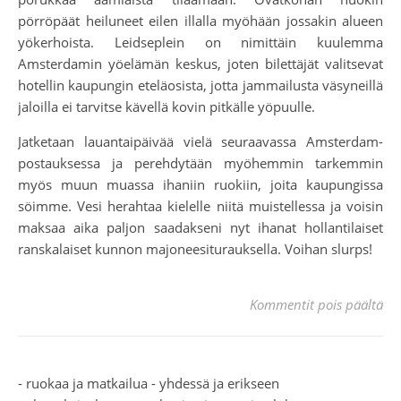
pörröpäät heiluneet eilen illalla myöhään jossakin alueen
yökerhoista. Leidseplein on nimittäin kuulemma
Amsterdamin yöelämän keskus, joten bilettäjät valitsevat
hotellin kaupungin eteläosista, jotta jammailusta väsyneillä
jaloilla ei tarvitse kävellä kovin pitkälle yöpuulle.
Jatketaan lauantaipäivää vielä seuraavassa Amsterdam-
postauksessa ja perehdytään myöhemmin tarkemmin
myös muun muassa ihaniin ruokiin, joita kaupungissa
söimme. Vesi herahtaa kielelle niitä muistellessa ja voisin
maksaa aika paljon saadakseni nyt ihanat hollantilaiset
ranskalaiset kunnon majoneesiturauksella. Voihan slurps!
art
Kommentit pois päältä
- ruokaa ja matkailua - yhdessä ja erikseen