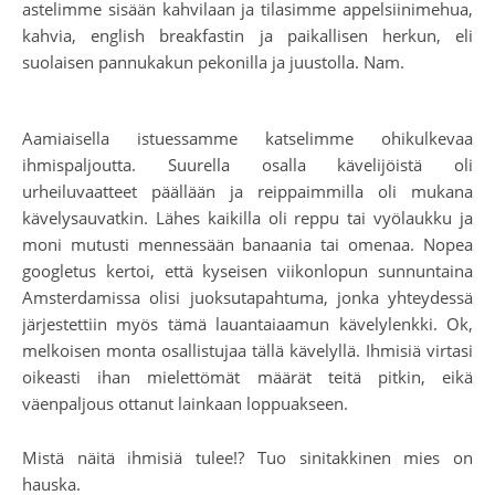
astelimme sisään kahvilaan ja tilasimme appelsiinimehua,
kahvia, english breakfastin ja paikallisen herkun, eli
suolaisen pannukakun pekonilla ja juustolla. Nam.
Aamiaisella istuessamme katselimme ohikulkevaa
ihmispaljoutta. Suurella osalla kävelijöistä oli
urheiluvaatteet päällään ja reippaimmilla oli mukana
kävelysauvatkin. Lähes kaikilla oli reppu tai vyölaukku ja
moni mutusti mennessään banaania tai omenaa. Nopea
googletus kertoi, että kyseisen viikonlopun sunnuntaina
Amsterdamissa olisi juoksutapahtuma, jonka yhteydessä
järjestettiin myös tämä lauantaiaamun kävelylenkki. Ok,
melkoisen monta osallistujaa tällä kävelyllä. Ihmisiä virtasi
oikeasti ihan mielettömät määrät teitä pitkin, eikä
väenpaljous ottanut lainkaan loppuakseen.
Mistä näitä ihmisiä tulee!? Tuo sinitakkinen mies on
hauska.