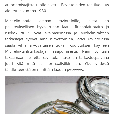
autonomistajista tuolloin asui. Ravintoloiden tähtiluokitus
aloitettiin vuonna 1930.
Michelin-tähtiä jaetaan ravintoloille, joissa on
poikkeuksellisen hyvä ruoan laatu. Ruoanlaittotaito ja
ruokakulttuuri ovat avainasemassa ja Michelin-tähtien
tarkastajat syövät aina nimettöminä, jottei ravintolassa
saada vihiä arvovaltaisen tiukan koulutuksen käyneen
Michelin-tähtitarkastajan saapumisesta. Näin pyritään
takaamaan se, että ravintolan taso on tarkastuspäivänä
juuri sitä mitä se normaalistikin on. Yksi viidestä
tähtikriteeristä on nimittäin laadun pysyvyys.