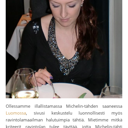
Ollessamme illallistamassa Michelin-tähden saaneessa
Luomossa
, sivusi keskustelu luonnollisesti myös
ravintolamaailman halutuimpia tähtiä. Mietimme mitkä
kriteerit ravintolan tulee täyttää, jotta Michelin-tähti