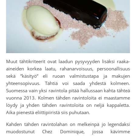
Muut tähtikriteerit ovat laadun pysyvyyden lisäksi raaka-
aineiden korkea laatu, rahanarvoisuus, persoonallisuus
sekä ”käsityö” eli ruoan valmistustapa ja makujen
yhteensopivuus. Tähtiä voi saada yhdestä kolmeen.
Suomessa vain yksi ravintola pitää hallussaan kahta tähteä
vuonna 2013. Kolmen tähden ravintoloita ei maastamme
löydy ja yhden tähden ravintoloita on neljä kappaletta.
Aika pienestä eliittipiiristä siis puhutaan.
Kahden tähden ravintolahan on melkeinpä jo legendaksi
muodostunut Chez Dominique, jossa kävimme