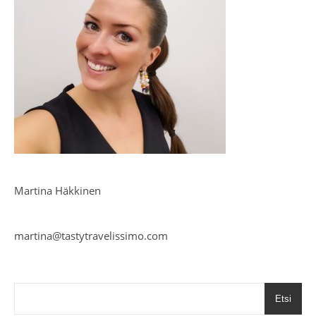
Martina Häkkinen
martina@tastytravelissimo.com
Etsi