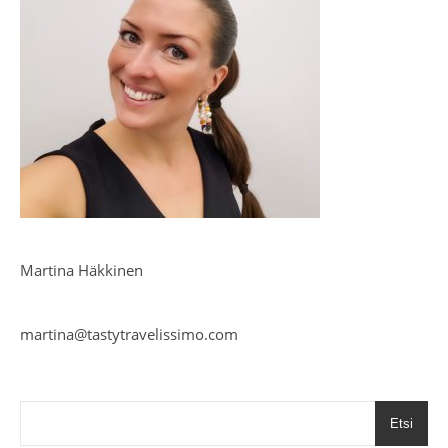
Martina Häkkinen
martina@tastytravelissimo.com
Etsi