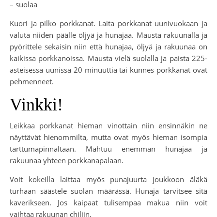
– suolaa
Kuori ja pilko porkkanat. Laita porkkanat uunivuokaan ja
valuta niiden päälle öljyä ja hunajaa. Mausta rakuunalla ja
pyörittele sekaisin niin että hunajaa, öljyä ja rakuunaa on
kaikissa porkkanoissa. Mausta vielä suolalla ja paista 225-
asteisessa uunissa 20 minuuttia tai kunnes porkkanat ovat
pehmenneet.
Vinkki!
Leikkaa porkkanat hieman vinottain niin ensinnäkin ne
näyttävät hienommilta, mutta ovat myös hieman isompia
tarttumapinnaltaan. Mahtuu enemmän hunajaa ja
rakuunaa yhteen porkkanapalaan.
Voit kokeilla laittaa myös punajuurta joukkoon äläkä
turhaan säästele suolan määrässä. Hunaja tarvitsee sitä
kaverikseen. Jos kaipaat tulisempaa makua niin voit
vaihtaa rakuunan chiliin.