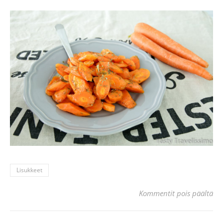
Lisukkeet
art
Kommentit pois päältä