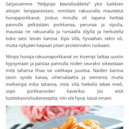
Sarjassamme
”Helppoja kasvislisukkeita”
yksi kaikkien
aikojen lemppareistani, nimittäin rakuunalla maustetut
hunajaporkkanat. Joskus minulla oli tapana heittää
pannulle pelkästään porkkanaa, perunaa ja sipulia,
maustaa ne rakuunalla ja runsaalla öljyllä ja herkutella
koko satsi leivän kanssa. Eipä sillä, hyväähän sekin oli,
mutta nykyään kaipaan jotain proteiiniakin ruokaani.
Niinpä hunaja-rakuunaporkkanat on kivempi laittaa uuniin
kypsymään ja paistaa pannulla niiden seuraksi oikeastaan
mitä tahansa lihaa tai vaikkapa juustoa. Näiden kanssa
taisin syödä kanaa, vihersalaattia ja siemeniä, mutta
melkeinpä mikä tahansa, mitä sillä hetkellä tekee mieli,
sopii porkkanoiden kaveriksi. Jos etsit
luottokasvislisukereseptiä, niin ole hyvä, tässä omani: