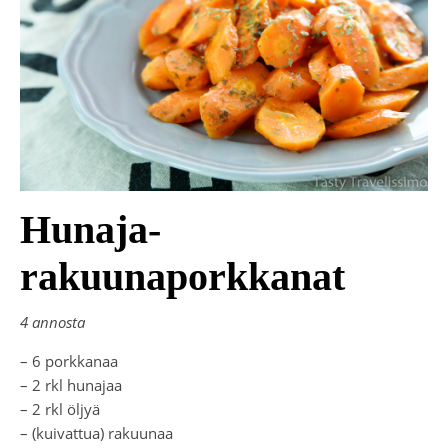
Hunaja-
rakuunaporkkanat
4 annosta
– 6 porkkanaa
– 2 rkl hunajaa
– 2 rkl öljyä
– (kuivattua) rakuunaa