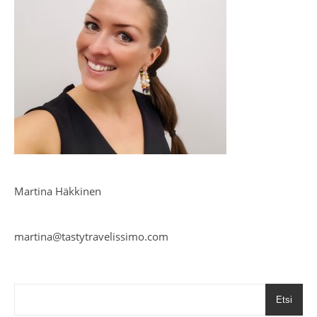
Martina Häkkinen
martina@tastytravelissimo.com
Etsi