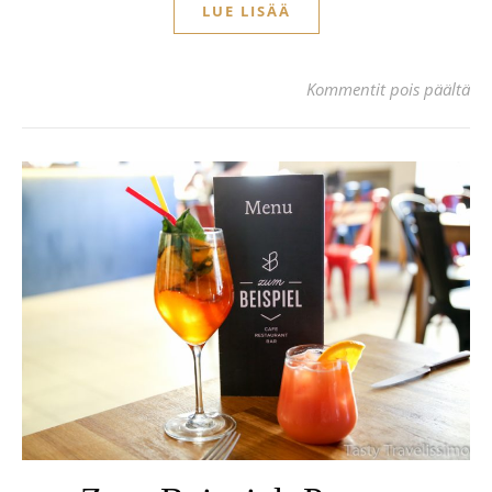
LUE LISÄÄ
art
Kommentit pois päältä