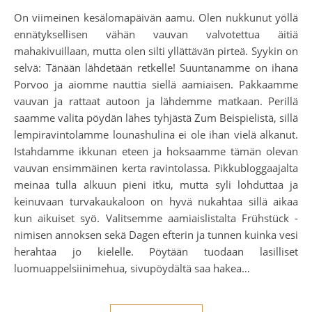
On viimeinen kesälomapäivän aamu. Olen nukkunut yöllä
ennätyksellisen vähän vauvan valvotettua äitiä
mahakivuillaan, mutta olen silti yllättävän pirteä. Syykin on
selvä: Tänään lähdetään retkelle! Suuntanamme on ihana
Porvoo ja aiomme nauttia siellä aamiaisen. Pakkaamme
vauvan ja rattaat autoon ja lähdemme matkaan. Perillä
saamme valita pöydän lähes tyhjästä Zum Beispielistä, sillä
lempiravintolamme lounashulina ei ole ihan vielä alkanut.
Istahdamme ikkunan eteen ja hoksaamme tämän olevan
vauvan ensimmäinen kerta ravintolassa. Pikkubloggaajalta
meinaa tulla alkuun pieni itku, mutta syli lohduttaa ja
keinuvaan turvakaukaloon on hyvä nukahtaa sillä aikaa
kun aikuiset syö. Valitsemme aamiaislistalta Frühstück -
nimisen annoksen sekä Dagen efterin ja tunnen kuinka vesi
herahtaa jo kielelle. Pöytään tuodaan lasilliset
luomuappelsiinimehua, sivupöydältä saa hakea…