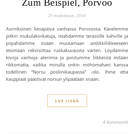
Zum Beispiel, Porvoo
25 toukokuun, 2016
Aurinkoinen kesäpäivä vanhassa Porvoossa. Kävelemme
pitkin mukulakivikatuja, istahdamme terassille kahville ja
piipahdamme sisään muutamaan antiikkiliikkeeseen
etsimään rekvisiittaa ruokakuvausta varten. Löydämme
kivoja vanhoja aterimia ja poistumme liikkeistä mitään
rikkomatta, vaikka minulla onkin möhömahani kanssa
todellinen “Norsu posliinikaupassa” -olo. Ihme että
kauppiaat päästivät norsun ylipäätään sisään.
LUE LISÄÄ
4 Kommentit