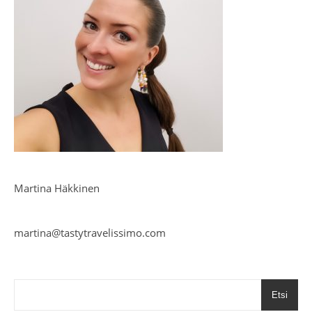
Martina Häkkinen
martina@tastytravelissimo.com
Etsi