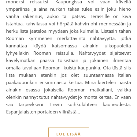
moneksi reissuksi. Kaupungissa voi vaan kävellä
ympäriinsä ja aina nurkan takaa tulee esiin joku hieno
vanha rakennus, aukio tai patsas. Terassille on kiva
istahtaa, kahvilassa voi hörpätä kahvin ohi mennessään ja
herkullista jäätelöä myydään joka kulmalla. Listasin tähän
Rooman kymmenen merkittävintä nähtävyyttä, jotka
kannattaa käydä katsomassa ainakin ulkopuolelta
lyhyelläkin Rooman reissulla. Nähtävyydet sijaitsevat
kävelymatkan päässä toisistaan ja jokainen ilmentää
omalla tavallaan Rooman ikuista kaupunkia. Ota tästä siis
lista mukaan etenkin jos olet suuntaamassa Italian
pääkaupunkiin ensimmäistä kertaa. Minä kiertelen näistä
ainakin osassa jokaisella Rooman matkallani, vaikka
olenkin nähnyt tutut nähtävyydet jo monta kertaa. En vaan
saa tarpeekseni Trevin suihkulähteen kauneudesta,
Espanjalaisten portaiden vilinästä…
LUE LISÄÄ