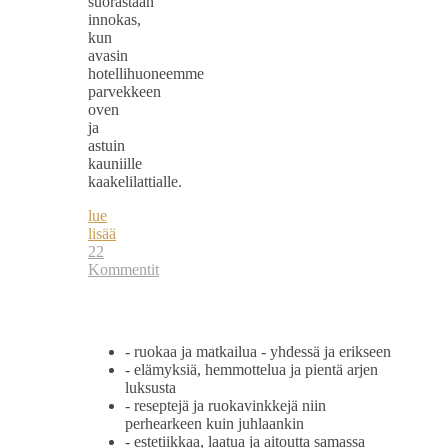
suorastaan
innokas,
kun
avasin
hotellihuoneemme
parvekkeen
oven
ja
astuin
kauniille
kaakelilattialle.
lue
lisää
22
Kommentit
- ruokaa ja matkailua - yhdessä ja erikseen
- elämyksiä, hemmottelua ja pientä arjen
luksusta
- reseptejä ja ruokavinkkejä niin
perhearkeen kuin juhlaankin
- estetiikkaa, laatua ja aitoutta samassa