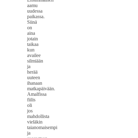
aamu
uudessa
paikassa.
Siinä
on
aina
jotain
taikaa
kun
availee
silmiään
ja
herää
uuteen
ihanaan
matkapäivään.
Amalfissa
fiilis
oli
jos
mahdollista
vieläkin
taianomaisempi
ja