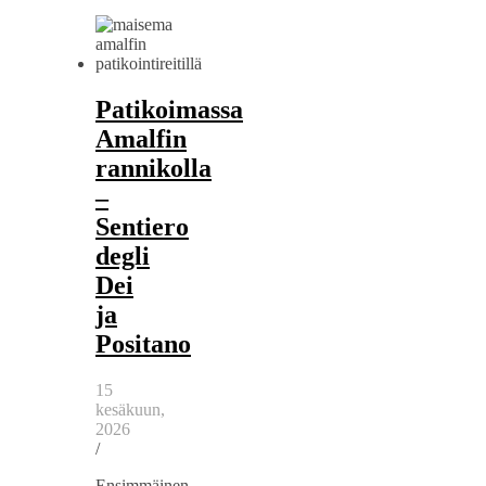
Patikoimassa
Amalfin
rannikolla
–
Sentiero
degli
Dei
ja
Positano
15
kesäkuun,
2026
/
Ensimmäinen