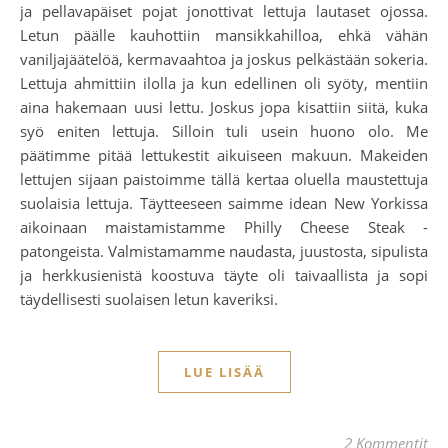
ja pellavapäiset pojat jonottivat lettuja lautaset ojossa.
Letun päälle kauhottiin mansikkahilloa, ehkä vähän
vaniljajäätelöä, kermavaahtoa ja joskus pelkästään sokeria.
Lettuja ahmittiin ilolla ja kun edellinen oli syöty, mentiin
aina hakemaan uusi lettu. Joskus jopa kisattiin siitä, kuka
syö eniten lettuja. Silloin tuli usein huono olo. Me
päätimme pitää lettukestit aikuiseen makuun. Makeiden
lettujen sijaan paistoimme tällä kertaa oluella maustettuja
suolaisia lettuja. Täytteeseen saimme idean New Yorkissa
aikoinaan maistamistamme Philly Cheese Steak -
patongeista. Valmistamamme naudasta, juustosta, sipulista
ja herkkusienistä koostuva täyte oli taivaallista ja sopi
täydellisesti suolaisen letun kaveriksi.
LUE LISÄÄ
2 Kommentit