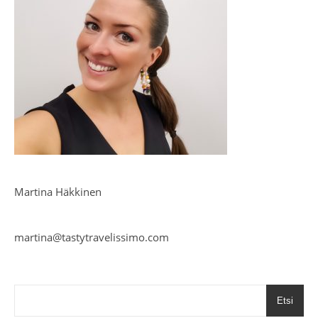
Martina Häkkinen
martina@tastytravelissimo.com
Etsi