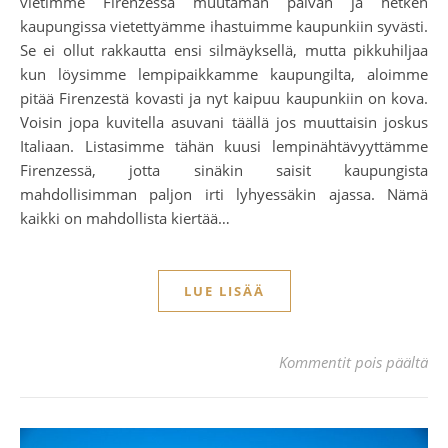
vietimme Firenzessä muutaman päivän ja hetken
kaupungissa vietettyämme ihastuimme kaupunkiin syvästi.
Se ei ollut rakkautta ensi silmäyksellä, mutta pikkuhiljaa
kun löysimme lempipaikkamme kaupungilta, aloimme
pitää Firenzestä kovasti ja nyt kaipuu kaupunkiin on kova.
Voisin jopa kuvitella asuvani täällä jos muuttaisin joskus
Italiaan. Listasimme tähän kuusi lempinähtävyyttämme
Firenzessä, jotta sinäkin saisit kaupungista
mahdollisimman paljon irti lyhyessäkin ajassa. Nämä
kaikki on mahdollista kiertää…
LUE LISÄÄ
art
Kommentit pois päältä