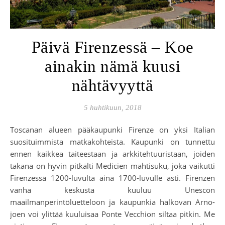
Päivä Firenzessä – Koe
ainakin nämä kuusi
nähtävyyttä
5 huhtikuun, 2018
Toscanan alueen pääkaupunki Firenze on yksi Italian
suosituimmista matkakohteista. Kaupunki on tunnettu
ennen kaikkea taiteestaan ja arkkitehtuuristaan, joiden
takana on hyvin pitkälti Medicien mahtisuku, joka vaikutti
Firenzessä 1200-luvulta aina 1700-luvulle asti. Firenzen
vanha keskusta kuuluu Unescon
maailmanperintöluetteloon ja kaupunkia halkovan Arno-
joen voi ylittää kuuluisaa Ponte Vecchion siltaa pitkin. Me