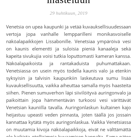
29 huhtikuun, 2019
Venetsia on upea kaupunki ja vetää kuvauksellisuudessaan
vertoja jopa vanhalle lempparilleni monikasvoiselle
näköalapaikkojen Lissabonille. Venetsiaa ympäröivä vesi
on kaunis elementti ja suloisia pieniä kanaaleja sekä
kapeita sivukujia voisi tutkia loputtomasti kameran kanssa.
Näköalapaikoista ja rantakaduista puhumattakaan.
Venetsiassa on usein myös todella kaunis valo ja etenkin
syksyisin ja talvisin kaupunkiin laskeutuva sumu lisää
kuvauksellisuutta, vaikka aiheuttaa samalla myös haasteita
siihen. Pienen sumuverhon läpi siivilöityvä auringonvalo ja
paikoittain jopa hämmentävän turkoosi vesi värittävät
Venetsian kauniilla tavalla. Auringonlaskun kultainen kajo
heijastuu upeasti veden pinnasta, joten täällä jos jossain
kannattaa kytätä myös auringonlaskua. Vaikka Venetsiassa
on muutamia kivoja näköalapaikkoja, eivät ne välttämättä
ole kaikista otollisimpia kuvaamisen kannalta. Sama pätee