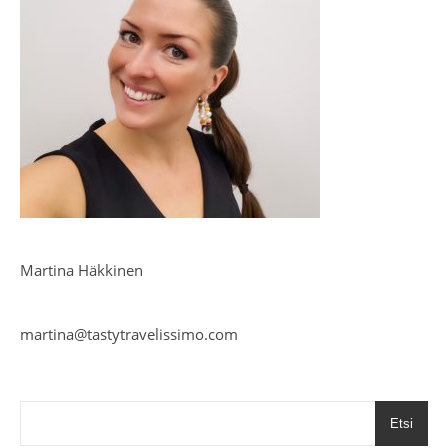
Martina Häkkinen
martina@tastytravelissimo.com
Etsi