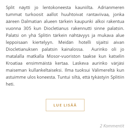
Split näytti jo lentokoneesta kauniilta. Adrianmeren
tummat turkoosit aallot huuhtoivat rantaviivaa, jonka
ääreen Dalmatian alueen tärkein kaupunki alkoi rakentua
vuonna 305 kun Diocletianus rakennutti sinne palatsin.
Palatsi on yhä Splitin tärkein nähtävyys ja mukava alue
leppoisaan kiertelyyn. Meidän hotelli sijaitsi aivan
Diocletianuksen palatsin kainalossa. Aurinko oli jo
matalalla matkalla Mosor-vuoriston taakse kun katselin
Kroatiaa ensimmäistä kertaa. Laskeva aurinko värjäsi
maiseman kullankeltaiseksi. Ilma tuoksui Välimereltä kun
astuimme ulos koneesta. Tuntui siltä, että tykästyin Splitiin
heti.
LUE LISÄÄ
2 Kommentit