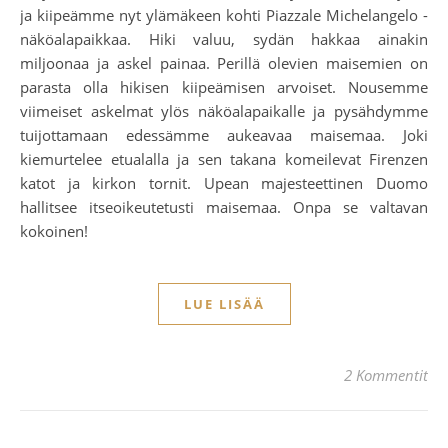
ja kiipeämme nyt ylämäkeen kohti Piazzale Michelangelo -
näköalapaikkaa. Hiki valuu, sydän hakkaa ainakin
miljoonaa ja askel painaa. Perillä olevien maisemien on
parasta olla hikisen kiipeämisen arvoiset. Nousemme
viimeiset askelmat ylös näköalapaikalle ja pysähdymme
tuijottamaan edessämme aukeavaa maisemaa. Joki
kiemurtelee etualalla ja sen takana komeilevat Firenzen
katot ja kirkon tornit. Upean majesteettinen Duomo
hallitsee itseoikeutetusti maisemaa. Onpa se valtavan
kokoinen!
LUE LISÄÄ
2 Kommentit