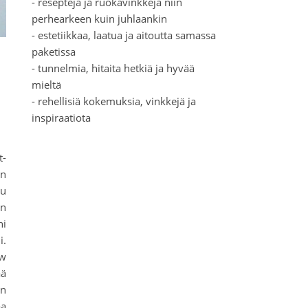
- reseptejä ja ruokavinkkejä niin
perhearkeen kuin juhlaankin
- estetiikkaa, laatua ja aitoutta samassa
paketissa
- tunnelmia, hitaita hetkiä ja hyvää
mieltä
- rehellisiä kokemuksia, vinkkejä ja
inspiraatiota
t-
en
tu
en
ni
i.
ew
ää
in
aa