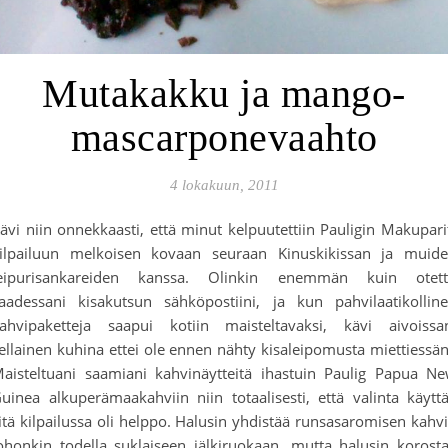
Mutakakku ja mango-
mascarponevaahto
4 lokakuun, 2011
ävi niin onnekkaasti, että minut kelpuutettiin Pauligin Makupari
ilpailuun melkoisen kovaan seuraan Kinuskikissan ja muid
eipurisankareiden kanssa. Olinkin enemmän kuin otet
aadessani kisakutsun sähköpostiini, ja kun pahvilaatikollin
ahvipaketteja saapui kotiin maisteltavaksi, kävi aivoissa
ellainen kuhina ettei ole ennen nähty kisaleipomusta miettiessän
aisteltuani saamiani kahvinäytteitä ihastuin Paulig Papua N
uinea alkuperämaakahviin niin totaalisesti, että valinta käytt
itä kilpailussa oli helppo. Halusin yhdistää runsasaromisen kahv
ohonkin todella suklaiseen jälkiruokaan, mutta halusin korost