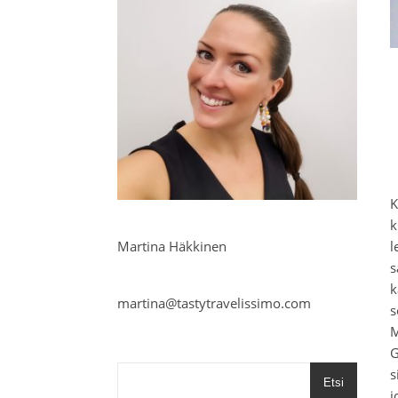
K
k
Martina Häkkinen
l
s
k
martina@tastytravelissimo.com
s
M
G
s
Etsi
j