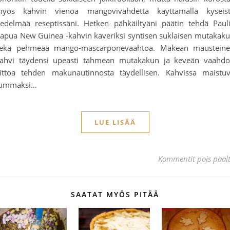
yös kahvin vienoa mangovivahdetta käyttämällä kyseis
edelmää reseptissäni. Hetken pähkäiltyäni päätin tehdä Paul
apua New Guinea -kahvin kaveriksi syntisen suklaisen mutakak
ekä pehmeää mango-mascarponevaahtoa. Makean maustein
ahvi täydensi upeasti tahmean mutakakun ja keveän vaahd
iittoa tehden makunautinnosta täydellisen. Kahvissa maistu
ummaksi…
LUE LISÄÄ
Kommentit pois pääl
SAATAT MYÖS PITÄÄ