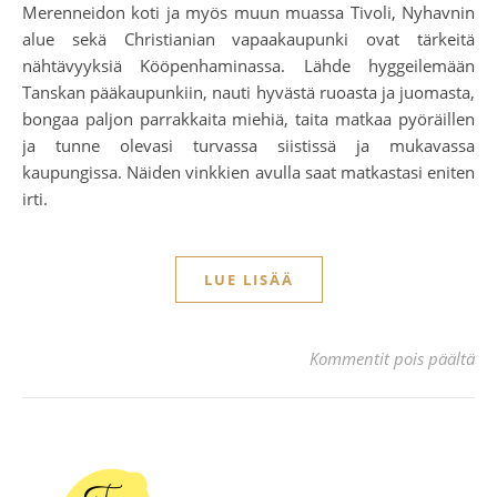
Merenneidon koti ja myös muun muassa Tivoli, Nyhavnin
alue sekä Christianian vapaakaupunki ovat tärkeitä
nähtävyyksiä Kööpenhaminassa. Lähde hyggeilemään
Tanskan pääkaupunkiin, nauti hyvästä ruoasta ja juomasta,
bongaa paljon parrakkaita miehiä, taita matkaa pyöräillen
ja tunne olevasi turvassa siistissä ja mukavassa
kaupungissa. Näiden vinkkien avulla saat matkastasi eniten
irti.
LUE LISÄÄ
ar
Kommentit pois päältä