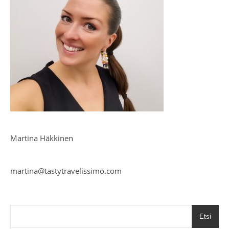
Martina Häkkinen
martina@tastytravelissimo.com
Etsi