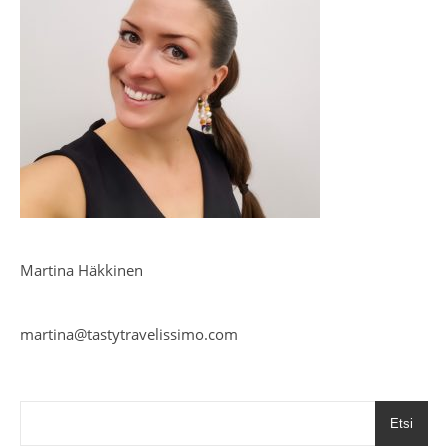
Martina Häkkinen
martina@tastytravelissimo.com
Etsi