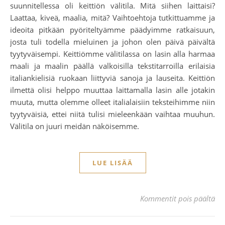
suunnitellessa oli keittiön välitila. Mitä siihen laittaisi?
Laattaa, kiveä, maalia, mitä? Vaihtoehtoja tutkittuamme ja
ideoita pitkään pyöriteltyämme päädyimme ratkaisuun,
josta tuli todella mieluinen ja johon olen päivä päivältä
tyytyväisempi. Keittiömme välitilassa on lasin alla harmaa
maali ja maalin päällä valkoisilla tekstitarroilla erilaisia
italiankielisiä ruokaan liittyviä sanoja ja lauseita. Keittiön
ilmettä olisi helppo muuttaa laittamalla lasin alle jotakin
muuta, mutta olemme olleet italialaisiin teksteihimme niin
tyytyväisiä, ettei niitä tulisi mieleenkään vaihtaa muuhun.
Välitila on juuri meidän näköisemme.
LUE LISÄÄ
art
Kommentit pois päältä