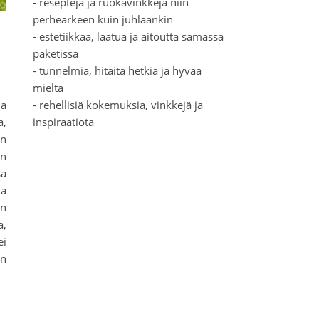
- reseptejä ja ruokavinkkejä niin
perhearkeen kuin juhlaankin
- estetiikkaa, laatua ja aitoutta samassa
paketissa
- tunnelmia, hitaita hetkiä ja hyvää
mieltä
ja
- rehellisiä kokemuksia, vinkkejä ja
a,
inspiraatiota
än
en
sa
la
ön
a,
ei
än