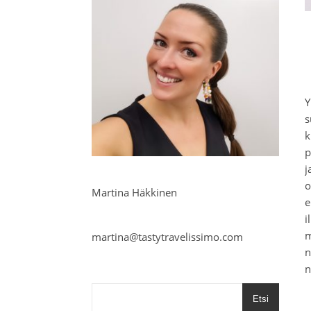
Y
s
k
p
j
o
Martina Häkkinen
e
i
m
martina@tastytravelissimo.com
n
n
Etsi