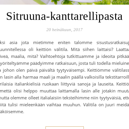
Sitruuna-kanttarellipasta
20 heinäkuun, 2017
ksi asia jota mietimme eniten talomme sisustusratkaisu
uunnitellessa oli keittiön välitila. Mitä siihen laittaisi? Laatta
iveä, maalia, mitä? Vaihtoehtoja tutkittuamme ja ideoita pitkä
yöriteltyämme päädyimme ratkaisuun, josta tuli todella mieluin
a johon olen päivä päivältä tyytyväisempi. Keittiömme välitilas
n lasin alla harmaa maali ja maalin päällä valkoisilla tekstitarroil
rilaisia italiankielisiä ruokaan liittyviä sanoja ja lauseita. Keitti
lmettä olisi helppo muuttaa laittamalla lasin alle jotakin muut
utta olemme olleet italialaisiin teksteihimme niin tyytyväisiä, ett
iitä tulisi mieleenkään vaihtaa muuhun. Välitila on juuri meid
äköisemme.