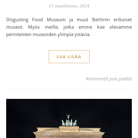
15 maaliskuun, 2024
Disgusting Food Museum ja muut Berliinin erikoiset
museot. Myös meille, jotka emme koe olevamme
perinteisten museoiden ylimpiä ystäviä.
LUE LISÄÄ
art
Kommentit pois päältä