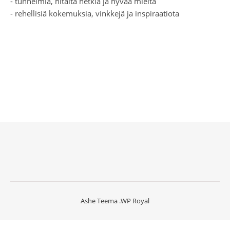
- tunnelmia, hitaita hetkiä ja hyvää mieltä
- rehellisiä kokemuksia, vinkkejä ja inspiraatiota
Ashe Teema
.
WP Royal