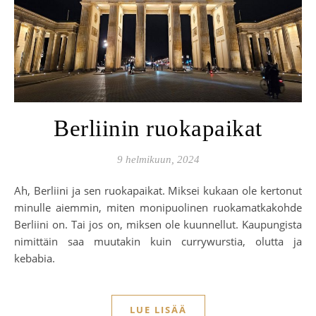
Berliinin ruokapaikat
9 helmikuun, 2024
Ah, Berliini ja sen ruokapaikat. Miksei kukaan ole kertonut
minulle aiemmin, miten monipuolinen ruokamatkakohde
Berliini on. Tai jos on, miksen ole kuunnellut. Kaupungista
nimittäin saa muutakin kuin currywurstia, olutta ja
kebabia.
LUE LISÄÄ