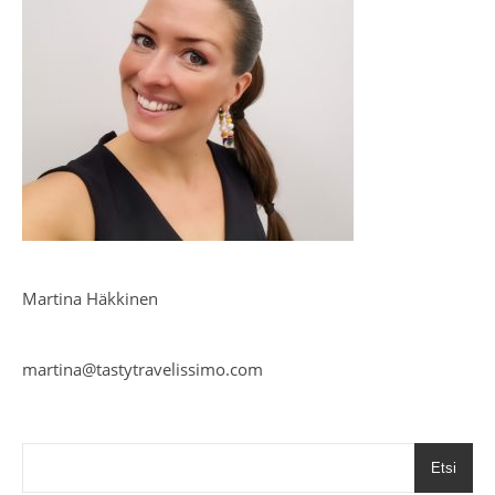
Martina Häkkinen
martina@tastytravelissimo.com
Etsi