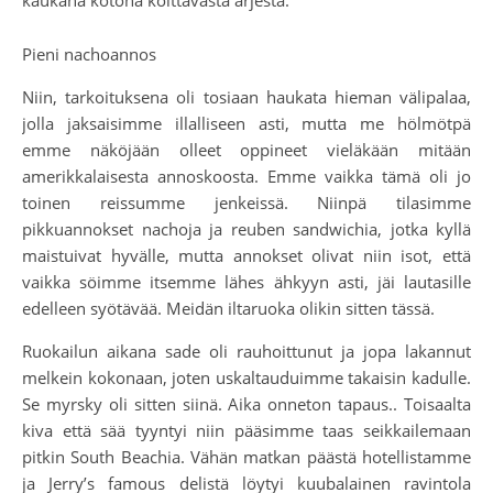
Pieni nachoannos
Niin, tarkoituksena oli tosiaan haukata hieman välipalaa,
jolla jaksaisimme illalliseen asti, mutta me hölmötpä
emme näköjään olleet oppineet vieläkään mitään
amerikkalaisesta annoskoosta. Emme vaikka tämä oli jo
toinen reissumme jenkeissä. Niinpä tilasimme
pikkuannokset nachoja ja reuben sandwichia, jotka kyllä
maistuivat hyvälle, mutta annokset olivat niin isot, että
vaikka söimme itsemme lähes ähkyyn asti, jäi lautasille
edelleen syötävää. Meidän iltaruoka olikin sitten tässä.
Ruokailun aikana sade oli rauhoittunut ja jopa lakannut
melkein kokonaan, joten uskaltauduimme takaisin kadulle.
Se myrsky oli sitten siinä. Aika onneton tapaus.. Toisaalta
kiva että sää tyyntyi niin pääsimme taas seikkailemaan
pitkin South Beachia. Vähän matkan päästä hotellistamme
ja Jerry’s famous delistä löytyi kuubalainen ravintola