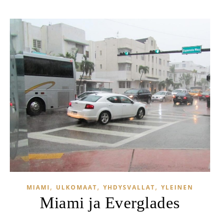
,
,
,
MIAMI
ULKOMAAT
YHDYSVALLAT
YLEINEN
Miami ja Everglades