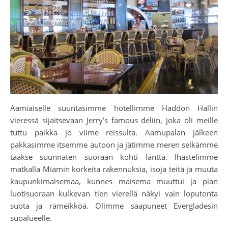
Aamiaiselle suuntasimme hotellimme Haddon Hallin
vieressä sijaitsevaan Jerry’s famous deliin, joka oli meille
tuttu paikka jo viime reissulta. Aamupalan jälkeen
pakkasimme itsemme autoon ja jätimme meren selkämme
taakse suunnaten suoraan kohti länttä. Ihastelimme
matkalla Miamin korkeita rakennuksia, isoja teitä ja muuta
kaupunkimaisemaa, kunnes maisema muuttui ja pian
luotisuoraan kulkevan tien vierellä näkyi vain loputonta
suota ja rämeikköä. Olimme saapuneet Evergladesin
suoalueelle.