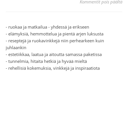
art
Kommentit pois päältä
- ruokaa ja matkailua - yhdessä ja erikseen
- elämyksiä, hemmottelua ja pientä arjen luksusta
- reseptejä ja ruokavinkkejä niin perhearkeen kuin
juhlaankin
- estetiikkaa, laatua ja aitoutta samassa paketissa
- tunnelmia, hitaita hetkiä ja hyvää mieltä
- rehellisiä kokemuksia, vinkkejä ja inspiraatiota