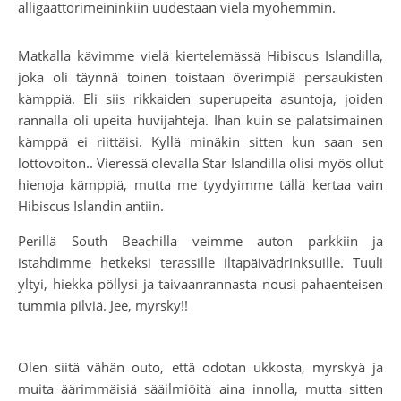
alligaattorimeininkiin uudestaan vielä myöhemmin.
Matkalla kävimme vielä kiertelemässä Hibiscus Islandilla,
joka oli täynnä toinen toistaan överimpiä persaukisten
kämppiä. Eli siis rikkaiden superupeita asuntoja, joiden
rannalla oli upeita huvijahteja. Ihan kuin se palatsimainen
kämppä ei riittäisi. Kyllä minäkin sitten kun saan sen
lottovoiton.. Vieressä olevalla Star Islandilla olisi myös ollut
hienoja kämppiä, mutta me tyydyimme tällä kertaa vain
Hibiscus Islandin antiin.
Perillä South Beachilla veimme auton parkkiin ja
istahdimme hetkeksi terassille iltapäivädrinksuille. Tuuli
yltyi, hiekka pöllysi ja taivaanrannasta nousi pahaenteisen
tummia pilviä. Jee, myrsky!!
Olen siitä vähän outo, että odotan ukkosta, myrskyä ja
muita äärimmäisiä sääilmiöitä aina innolla, mutta sitten