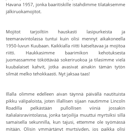
Havana 1957, jonka baaritiskille istahdimme tilataksemme
jälkiruokamojitot.
Mojitot tarjoiltiin hauskasti lasipurkeista ja
teemaravintolassa tuntui kuin olisi mennyt aikakoneella
1950-luvun Kuubaan. Kaikkialla riitti katseltavaa ja mojitoa
riitti. Haukkasimme baarimikon kehotuksesta
juomassamme tököttävää sokeriruokoa ja tilasimme vielä
kuubalaiset kahvit, jotka avasivat ainakin tämän tytön
silmät melko tehokkaasti. Nyt jaksaa taas!
Illalla olimme edelleen aivan täynnä päivällä nautituista
pikku välipaloista, joten illallisen sijaan nautimme Lincoln
Roadilla pelkästään pullollisen viiniä jossakin
italialaisravintolassa, jonka tarjoilija muuttui myrtsiksi sillä
samaisella sekunnilla, kun tajusi, ettemme ole syömässä
mitään. Olisin ymmärtänyt myrtsiyden, jos paikka olisi