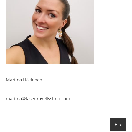
Martina Häkkinen
martina@tastytravelissimo.com
Etsi