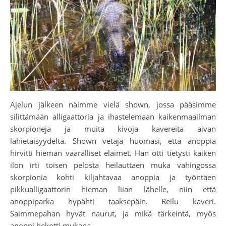
Ajelun jälkeen näimme vielä shown, jossa pääsimme
silittämään alligaattoria ja ihastelemaan kaikenmaailman
skorpioneja ja muita kivoja kavereita aivan
lähietäisyydeltä. Shown vetäjä huomasi, että anoppia
hirvitti hieman vaaralliset eläimet. Hän otti tietysti kaiken
ilon irti toisen pelosta heilauttaen muka vahingossa
skorpionia kohti kiljahtavaa anoppia ja työntäen
pikkualligaattorin hieman liian lähelle, niin että
anoppiparka hypähti taaksepäin. Reilu kaveri.
Saimmepahan hyvät naurut, ja mikä tärkeintä, myös
anoppi hekotti mukana.