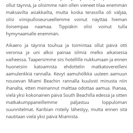
ollut täynnä, ja olisimme näin ollen vieneet tilaa enemmän
maksavilta asiakkailta, mutta koska terassilla oli väljää,
olisi viinipulloseurueellemme voinut näyttää hieman
iloisempaa naamaa. Tippiäkin olisi voinut tulla
hymynaamalle enemmän.
Aikaero ja täynnä touhua ja toimintaa ollut päivä otti
veronsa ja uni alkoi painaa silmiä melko aikaisessa
vaiheessa. Taapersimme siis hotellille nukkumaan ja ennen
huoneisiin katoamista ehdottelin matkatovereilleni
aamulenkkiä rannalla. Kevyt aamuhölkkä uuteen aamuun
nousevan Miami Beachin rannalla kuulosti minusta niin
ihanalta, etten meinannut malttaa odottaa aamua. Ihanaa,
vielä yksi kokonainen päivä South Beachilla edessä ja sitten
matkakumppaneillemme paljastuu loppuloman
suunnitelmat. Karibian risteily lähestyy, mutta ennen sitä
nautitaan vielä yksi päivä Miamista.