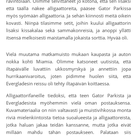
ravintolaan. Olimme selvittäneet jo kotona, että sen lisäksi
että täällä näkee alligaattoreita, pääsee Gator Parkissa
myös syömään alligaattoria. Ja sehän kiinnosti meitä oikein
kovasti. Niinpä tilasimme setit, joihin kuului alligaattorin
lisäksi kissakalaa sekä sammakonreisiä, ja anoppi yllätti
itsensä melkoisesti maistamalla jokaista sorttia. Hyvää oli.
Vielä muutama matkamuisto mukaan kaupasta ja auton
nokka kohti Miamia. Olimme katsoneet uutisista, että
iltapäivälle luvattiin ukkosmyrskyä ja annettiin jopa
hurrikaanivaroitus, joten pidimme huolen siitä, että
Evergladesin reissu oli tehty iltapäivän koittaessa.
Alligaattorifaneille tiedoksi, että teen Gator Parkista ja
Evergladesista myöhemmin vielä oman postauksensa.
Kuvamateriaalia on niin valtavasti ja muistivihkossa monta
riviä mielenkiintoista tietoa suoalueesta ja alligaattoreista,
jotka haluan jakaa teidän kanssanne, mutta jotka eivät
millään mahdu tähän postaukseen. Palataan siis