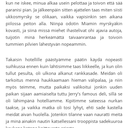
kun ne iskee, minua alkaa usein pelottaa ja toivon että sää
paranisi pian. Ja jälkeenpäin sitten ajattelen taas miten siisti
ukkosmyrsky se olikaan, vaikka vapisinkin sen aikana
piilossa peiton alla. Niinpä odotin Miamin myrskyäkin
kovasti, ja siinä missä miehet ihastelivat ohi ajavia autoja,
tuijotin minä herkeämättä taivaanrantaa ja toivoin
tummien pilvien lähestyvän nopeammin.
Takaisin hotellille päästyämme päätin käydä nopeasti
suihkussa ennen kuin lähtisimme taas liikkeelle, ja kun olin
tullut pesulta, oli ulkona alkanut rankkasade. Meidän oli
tarkoitus mennä haukkaamaan hieman välipalaa, ja niin
myös teimme, mutta paikaksi valikoitui jonkin uuden
paikan sijaan aamiaiselta tuttu Jerry’s famous deli, sillä se
oli lähimpänä hotelliamme. Kipitimme sateessa nurkan
taakse, ja vaikka matka oli tosi lyhyt, ehti sade kastella
meidät aivan huolella. Jotenkin tilanne vaan nauratti meitä
ja minä ainakin nautin katsellessani trooppista sadekuuroa
kaukana kotona koittavasta arjesta.