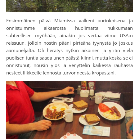
Ensimmäinen päivä Miamissa valkeni aurinkoisena ja
onnistuimme aikaerosta huolimatta nukkumaan
suhteellisen myöhään, ainakin jos vertaa viime USA:n
reissuun, jolloin nostin pääni pirteänä tyynystä jo joskus
aamuneljältä. Oli herätys nytkin aikainen ja yritin vielä
puolisen tuntia saada unen päästä kiinni, mutta koska se ei
onnistunut, nousin ylös ja venyttelin kaikessa rauhassa
nesteet liikkeelle lennosta turvonneesta kropastani.