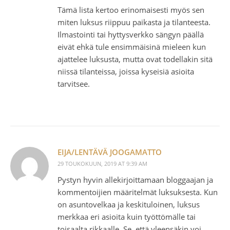
Tämä lista kertoo erinomaisesti myös sen
miten luksus riippuu paikasta ja tilanteesta.
Ilmastointi tai hyttysverkko sängyn päällä
eivät ehkä tule ensimmäisinä mieleen kun
ajattelee luksusta, mutta ovat todellakin sitä
niissä tilanteissa, joissa kyseisiä asioita
tarvitsee.
EIJA/LENTÄVÄ JOOGAMATTO
29 TOUKOKUUN, 2019 AT 9:39 AM
Pystyn hyvin allekirjoittamaan bloggaajan ja
kommentoijien määritelmät luksuksesta. Kun
on asuntovelkaa ja keskituloinen, luksus
merkkaa eri asioita kuin työttömälle tai
toisaalta rikkaalle. Se, että yleensäkin voi