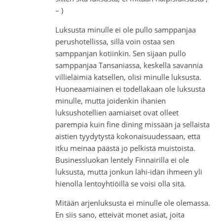
– )
Luksusta minulle ei ole pullo samppanjaa
perushotellissa, sillä voin ostaa sen
samppanjan kotiinkin. Sen sijaan pullo
samppanjaa Tansaniassa, keskellä savannia
villieläimiä katsellen, olisi minulle luksusta.
Huoneaamiainen ei todellakaan ole luksusta
minulle, mutta joidenkin ihanien
luksushotellien aamiaiset ovat olleet
parempia kuin fine dining missään ja sellaista
aistien tyydytystä kokonaisuudessaan, että
itku meinaa päästä jo pelkistä muistoista.
Businessluokan lentely Finnairilla ei ole
luksusta, mutta jonkun lähi-idän ihmeen yli
hienolla lentoyhtiöillä se voisi olla sitä.
Mitään arjenluksusta ei minulle ole olemassa.
En siis sano, etteivät monet asiat, joita