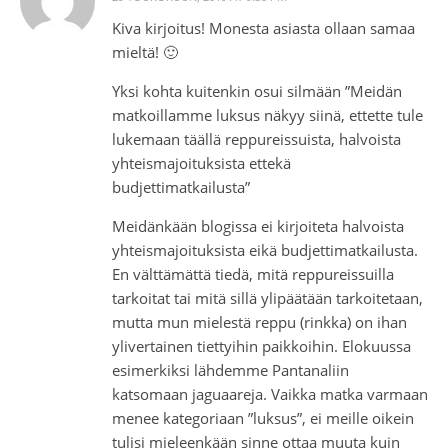
Kiva kirjoitus! Monesta asiasta ollaan samaa
mieltä! 🙂
Yksi kohta kuitenkin osui silmään ”Meidän
matkoillamme luksus näkyy siinä, ettette tule
lukemaan täällä reppureissuista, halvoista
yhteismajoituksista ettekä
budjettimatkailusta”
Meidänkään blogissa ei kirjoiteta halvoista
yhteismajoituksista eikä budjettimatkailusta.
En välttämättä tiedä, mitä reppureissuilla
tarkoitat tai mitä sillä ylipäätään tarkoitetaan,
mutta mun mielestä reppu (rinkka) on ihan
ylivertainen tiettyihin paikkoihin. Elokuussa
esimerkiksi lähdemme Pantanaliin
katsomaan jaguaareja. Vaikka matka varmaan
menee kategoriaan ”luksus”, ei meille oikein
tulisi mieleenkään sinne ottaa muuta kuin