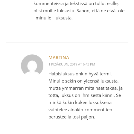
kommenteissa ja tekstissä on tullut esille,
olisi muille luksusta. Sanon, että ne eivät ole
_minulle_ luksusta.
MARTINA
1 KESÄKUUN, 2019 AT 6:43 PM
Halpisluksus onkin hyvä termi.
Minulle sekin on yleensä luksusta,
mutta ymmärrän mitä haet takaa. Ja
totta, luksus on ihmisestä kiinni. Se
minkä kukin kokee luksuksena
vaihtelee ainakin kommenttien
perusteella tosi paljon.