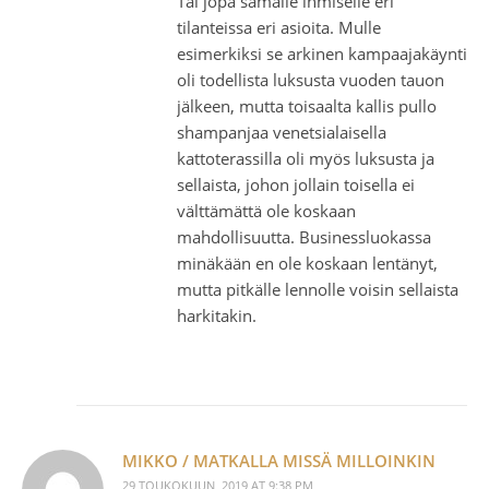
Tai jopa samalle ihmiselle eri
tilanteissa eri asioita. Mulle
esimerkiksi se arkinen kampaajakäynti
oli todellista luksusta vuoden tauon
jälkeen, mutta toisaalta kallis pullo
shampanjaa venetsialaisella
kattoterassilla oli myös luksusta ja
sellaista, johon jollain toisella ei
välttämättä ole koskaan
mahdollisuutta. Businessluokassa
minäkään en ole koskaan lentänyt,
mutta pitkälle lennolle voisin sellaista
harkitakin.
MIKKO / MATKALLA MISSÄ MILLOINKIN
29 TOUKOKUUN, 2019 AT 9:38 PM