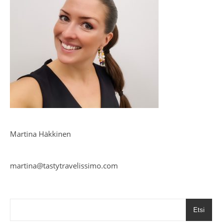
Martina Häkkinen
martina@tastytravelissimo.com
Etsi