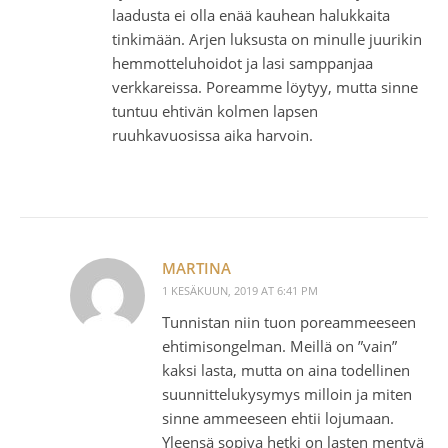
laadusta ei olla enää kauhean halukkaita
tinkimään. Arjen luksusta on minulle juurikin
hemmotteluhoidot ja lasi samppanjaa
verkkareissa. Poreamme löytyy, mutta sinne
tuntuu ehtivän kolmen lapsen
ruuhkavuosissa aika harvoin.
MARTINA
1 KESÄKUUN, 2019 AT 6:41 PM
Tunnistan niin tuon poreammeeseen
ehtimisongelman. Meillä on ”vain”
kaksi lasta, mutta on aina todellinen
suunnittelukysymys milloin ja miten
sinne ammeeseen ehtii lojumaan.
Yleensä sopiva hetki on lasten mentyä