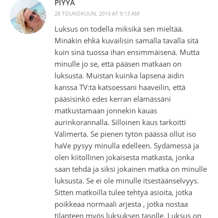
PIYYA
28 TOUKOKUUN, 2019 AT 9:13 AM
Luksus on todella miksikä sen mieltää.
Minäkin ehkä kuvailisin samalla tavalla sitä
kuin sinä tuossa ihan ensimmäisenä. Mutta
minulle jo se, että pääsen matkaan on
luksusta. Muistan kuinka lapsena äidin
kanssa TV:tä katsoessani haaveilin, että
pääsisinkö edes kerran elämässäni
matkustamaan jonnekin kauas
aurinkorannalla. Silloinen kaus tarkoitti
Välimerta. Se pienen tytön päässä ollut iso
haVe pysyy minulla edelleen. Sydämessä ja
olen kiitollinen jokaisesta matkasta, jonka
saan tehdä ja siksi jokainen matka on minulle
luksusta. Se ei ole minulle itsestäänselvyys.
Sitten matkoilla tulee tehtyä asioita, jotka
poikkeaa normaali arjesta , jotka nostaa
tilanteen myös luksuksen tasolle. Luksus on