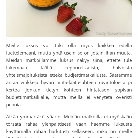
Meille luksus voi toki olla myös kaikkea edellä
luettelemaani, mutta yhtä usein se on jotain ihan muuta.
Meidän matkoillamme luksus näkyy siinä, ettette tule
lukemaan täällä reppureissuista, halvoista
yhteismajoituksista ettekä budjettimatkailusta. Saatamme
antaa vinkkejä hyvän hinta-laatusuhteen ravintoloista ja
kertoa jonkun tietyn kohteen hintatason sopivan
budjettimatkailijalle, mutta meillä ei venytetä överisti
penniä.
Älkää ymmärtäkö väärin. Meidän matkoilla ei myöskään
törsätä rahaa ylenpalttisesti vaan haemme luksusta
käyttämällä rahaa harkitusti sellaiseen, mikä on meille