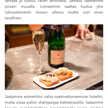
tärkeää ja tuntuu rahan arvoiselta. Samalla säästämme
jossain muualla. Lomaamme saattaa kuulua yksi
luksuselementti reissun ollessa muilta osin aivan
tavallinen.
Saatamme esimerkiksi valita vaatimattomamman hotellin,
mutta ostaa pullon shampanjaa kattoterassilla. Saatamme
korvata ravintolaillallisen napostelemalla pieniä edullisia