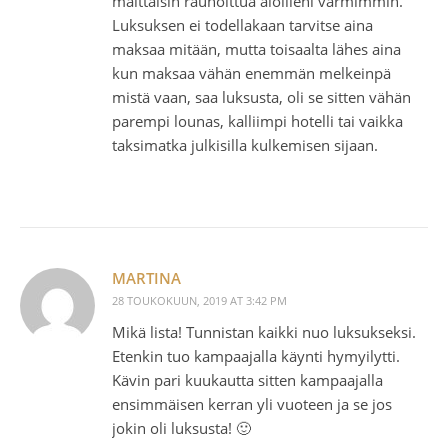
malttaisin rauhoittua aloilleni varmimmin.
Luksuksen ei todellakaan tarvitse aina
maksaa mitään, mutta toisaalta lähes aina
kun maksaa vähän enemmän melkeinpä
mistä vaan, saa luksusta, oli se sitten vähän
parempi lounas, kalliimpi hotelli tai vaikka
taksimatka julkisilla kulkemisen sijaan.
MARTINA
28 TOUKOKUUN, 2019 AT 3:42 PM
Mikä lista! Tunnistan kaikki nuo luksukseksi.
Etenkin tuo kampaajalla käynti hymyilytti.
Kävin pari kuukautta sitten kampaajalla
ensimmäisen kerran yli vuoteen ja se jos
jokin oli luksusta! 🙂