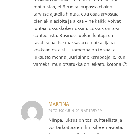
matkustaa, että ruokakaupassa ei aina
tarvitse ajatella hintaa, että osaa arvostaa
pieniäkin asioita ja aikaa – ne kaikki voivat
johtaa luksuskokemuksiin. Luksus on tosi
suhteellista. Businessluokan lentoja en
tavallisena itse maksavana matkailijana
koskaan ostaisi. Huomenna on toisaalta
luksusta mennä juuri sinne kampaajalle, kun
viimeksi mun otsatukka on leikattu kotona 🙂
MARTINA
29 TOUKOKUUN, 2019 AT 12:59 PM
Niinpä, luksus on tosi suhteellista ja
voi tarkoittaa eri ihmisille eri asioita.