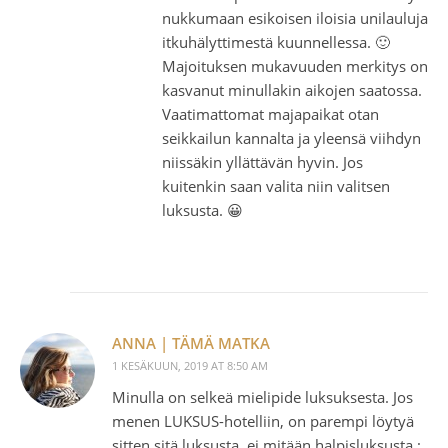
nukkumaan esikoisen iloisia unilauluja
itkuhälyttimestä kuunnellessa. 🙂
Majoituksen mukavuuden merkitys on
kasvanut minullakin aikojen saatossa.
Vaatimattomat majapaikat otan
seikkailun kannalta ja yleensä viihdyn
niissäkin yllättävän hyvin. Jos
kuitenkin saan valita niin valitsen
luksusta. 😀
ANNA | TÄMÄ MATKA
1 KESÄKUUN, 2019 AT 8:50 AM
Minulla on selkeä mielipide luksuksesta. Jos
menen LUKSUS-hotelliin, on parempi löytyä
sitten sitä luksusta, ei mitään halpisluksusta ;