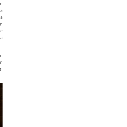
on
tä
ta
En
me
ia
on
en
si