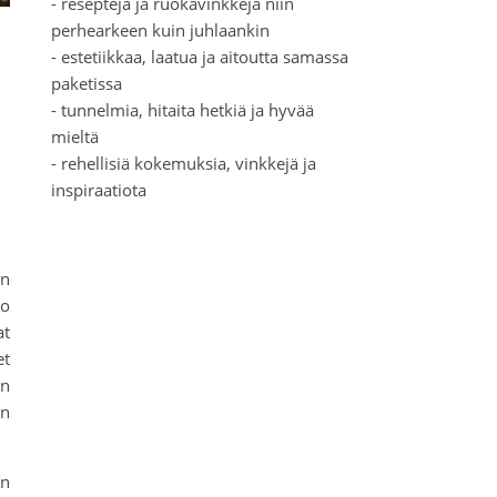
- reseptejä ja ruokavinkkejä niin
perhearkeen kuin juhlaankin
- estetiikkaa, laatua ja aitoutta samassa
paketissa
- tunnelmia, hitaita hetkiä ja hyvää
mieltä
- rehellisiä kokemuksia, vinkkejä ja
inspiraatiota
on
to
t
et
on
an
an