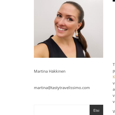
T
p
Martina Häkkinen
K
v
martina@tastytravelissimo.com
a
v
v
Etsi
V