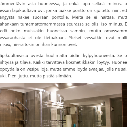
ämmentävin asia huoneessa, ja ehkä jopa selkeä miinus, 
essan läpikuultava ovi, jonka taakse pönttö on sijoitettu niin, et
ängystä näkee suoraan pöntölle. Meitä se ei haittaa, mut
ähänkään tuntemattomammassa seurassa se olisi iso miinus. 
iedä onko muissakin huoneissa samoin, mutta omassam
essarauhasta ei ole tietoakaan. Yleiset vessatkin ovat mall
nisex, niissä tosin on ihan kunnon ovet.
äpikuultavasta ovesta huolimatta pidän kylpyhuoneesta. Se 
iihtyisä ja tilava. Kaikki tarvittava kosmetiikkakin löytyy. Huone
öpöydällä on vesipulloja, mutta emme löydä avaajaa, jolla ne sai
uki. Pieni juttu, mutta pistää silmään.