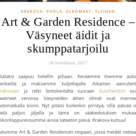
,
,
,
KRAKOVA
PUOLA
ULKOMAAT
YLEINEN
Art & Garden Residence –
Väsyneet äidit ja
skumppatarjoilu
26 heinäkuun, 2017
ilataksi saapuu hotellin pihaan. Keräämme itsemme aut
enkeiltä ja maksamme kuljettajalle. Aikainen aamulen
rakovaan
ja retki lentokentältä suoraan
Auschwitziin
ova
aatineet veronsa. Väsyneiden äitien silmät ovat menne
utomatkalla kiinni. Nyt pitäisi kuitenkin piristyä, sillä päivää 
ielä paljon jäljellä ja tämä on säätiedotuksen muka
iikonloppureissumme ainoa sateeton päivä. Krakova kutsuu!
alumme Art & Garden Residencen respaan, jossa meidät oteta