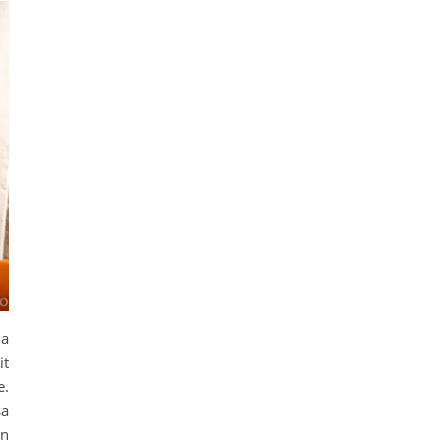
ja
it
e.
sa
n