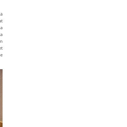
kä
at
la
ta
en
et
me