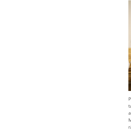
P
t
a
M