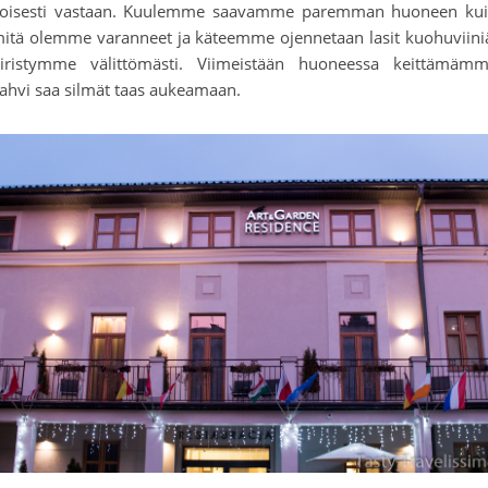
loisesti vastaan. Kuulemme saavamme paremman huoneen ku
itä olemme varanneet ja käteemme ojennetaan lasit kuohuviini
iristymme välittömästi. Viimeistään huoneessa keittämäm
ahvi saa silmät taas aukeamaan.