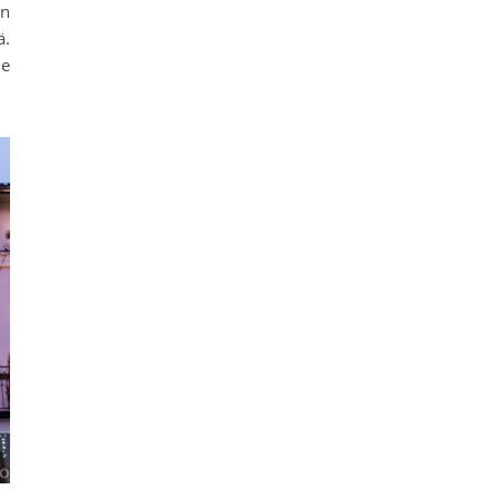
in
ä.
me