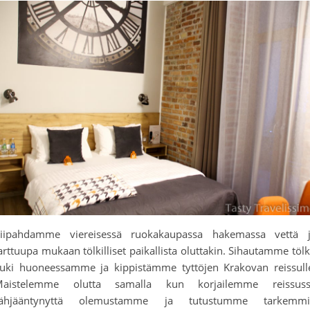
iipahdamme viereisessä ruokakaupassa hakemassa vettä 
arttuupa mukaan tölkilliset paikallista oluttakin. Sihautamme tölk
uki huoneessamme ja kippistämme tyttöjen Krakovan reissull
aistelemme olutta samalla kun korjailemme reissus
rähjääntynyttä olemustamme ja tutustumme tarkemmi