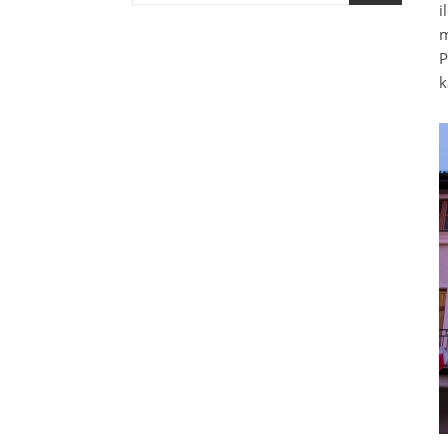
i
m
P
k