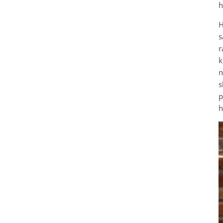
h
H
s
r
k
n
s
p
h