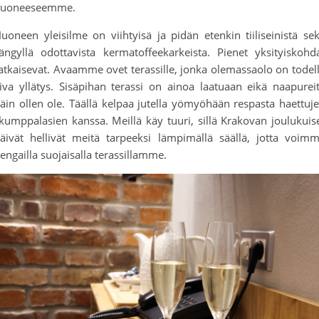
uoneeseemme.
uoneen yleisilme on viihtyisä ja pidän etenkin tiiliseinistä se
ängyllä odottavista kermatoffeekarkeista. Pienet yksityiskohd
atkaisevat. Avaamme ovet terassille, jonka olemassaolo on todel
iva yllätys. Sisäpihan terassi on ainoa laatuaan eikä naapurei
äin ollen ole. Täällä kelpaa jutella yömyöhään respasta haettuj
kumppalasien kanssa. Meillä käy tuuri, sillä Krakovan joulukuis
äivät hellivät meitä tarpeeksi lämpimällä säällä, jotta voim
engailla suojaisalla terassillamme.