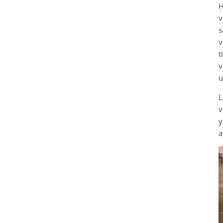
H
v
s
v
t
v
u
L
v
y
a