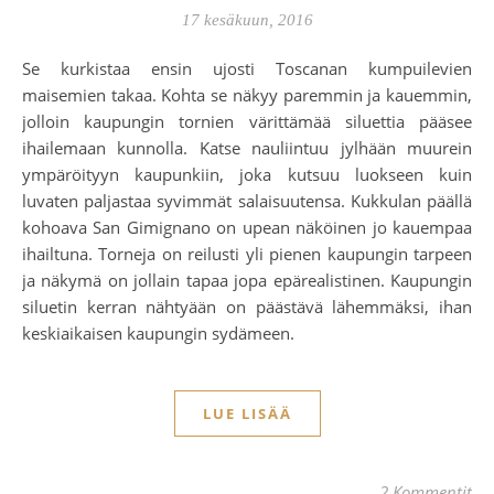
17 kesäkuun, 2016
Se kurkistaa ensin ujosti Toscanan kumpuilevien
maisemien takaa. Kohta se näkyy paremmin ja kauemmin,
jolloin kaupungin tornien värittämää siluettia pääsee
ihailemaan kunnolla. Katse nauliintuu jylhään muurein
ympäröityyn kaupunkiin, joka kutsuu luokseen kuin
luvaten paljastaa syvimmät salaisuutensa. Kukkulan päällä
kohoava San Gimignano on upean näköinen jo kauempaa
ihailtuna. Torneja on reilusti yli pienen kaupungin tarpeen
ja näkymä on jollain tapaa jopa epärealistinen. Kaupungin
siluetin kerran nähtyään on päästävä lähemmäksi, ihan
keskiaikaisen kaupungin sydämeen.
LUE LISÄÄ
2 Kommentit