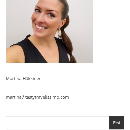
Martina Häkkinen
martina@tastytravelissimo.com
Etsi