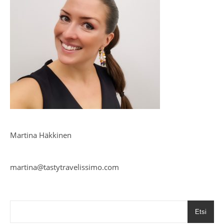
Martina Häkkinen
martina@tastytravelissimo.com
Etsi