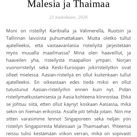
Malesia ja Thaimaa
21 toukokuun, 2026
Moni on risteillyt Karibialla ja Välimerellä, Ruotsin ja
Tallinnan laivoista puhumattakaan. Mutta oletko tullut
ajatelleeksi, että vastaavanlaisia risteilyitä järjestetään
myös muualla maailmassa? Minä olen haaveillut, ja
haaveilen yhä, risteilystä maapallon ympäri. Norjan
vuonoristeilyt sekä Keski-Euroopan jokiristeilytkin ovat
olleet mielessä. Aasian-risteilyä en ollut kuitenkaan tullut
ajatelleeksi. En oikeastaan edes tiedä miksi en ollut
tutustunut Aasian-risteilyihin ennen kuin nyt. Pidän
risteilymatkustamisesta ja Aasia kohteena kiinnostaa. Ehkä
se johtuu siitä, etten ollut käynyt koskaan Aasiassa, mikä
sekin on hieman erikoista. Asialle piti tehdä jotain. Niin me
sitten varasimme lennot Singaporeen sekä neljän yön
risteilyn Singaporesta Malesiaan ja Thaimaahan. Yhteensä
reissu tulisi kestämään viikon verran, mikä on sopivasti