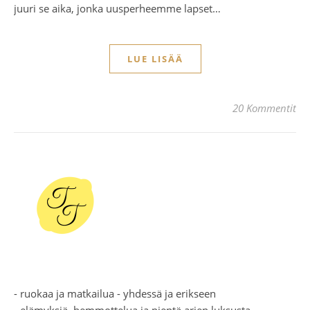
juuri se aika, jonka uusperheemme lapset…
LUE LISÄÄ
20 Kommentit
- ruokaa ja matkailua - yhdessä ja erikseen
- elämyksiä, hemmottelua ja pientä arjen luksusta