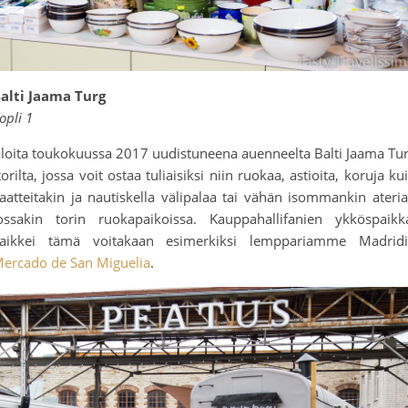
alti Jaama Turg
opli 1
loita toukokuussa 2017 uudistuneena auenneelta Balti Jaama Tu
torilta, jossa voit ostaa tuliaisiksi niin ruokaa, astioita, koruja ku
aatteitakin ja nautiskella välipalaa tai vähän isommankin ateri
ossakin torin ruokapaikoissa. Kauppahallifanien ykköspaikk
aikkei tämä voitakaan esimerkiksi lemppariamme Madrid
ercado de San Miguelia
.