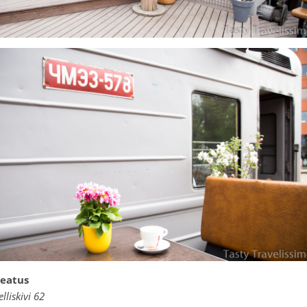
eatus
elliskivi 62