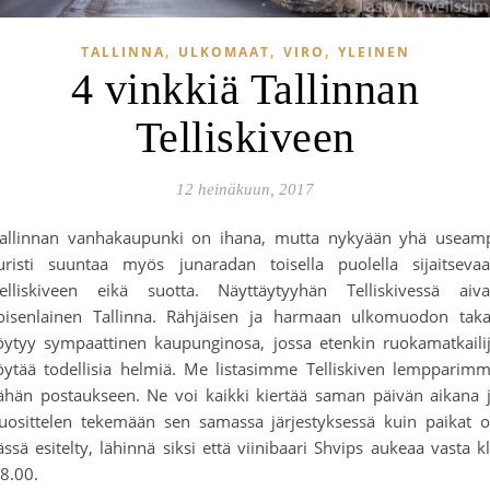
,
,
,
TALLINNA
ULKOMAAT
VIRO
YLEINEN
4 vinkkiä Tallinnan
Telliskiveen
12 heinäkuun, 2017
allinnan vanhakaupunki on ihana, mutta nykyään yhä useam
uristi suuntaa myös junaradan toisella puolella sijaitseva
elliskiveen eikä suotta. Näyttäytyyhän Telliskivessä aiv
oisenlainen Tallinna. Rähjäisen ja harmaan ulkomuodon tak
öytyy sympaattinen kaupunginosa, jossa etenkin ruokamatkaili
öytää todellisia helmiä. Me listasimme Telliskiven lempparim
ähän postaukseen. Ne voi kaikki kiertää saman päivän aikana 
uosittelen tekemään sen samassa järjestyksessä kuin paikat 
ässä esitelty, lähinnä siksi että viinibaari Shvips aukeaa vasta k
8.00.