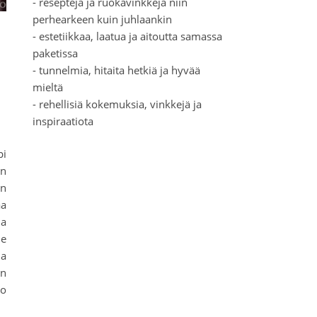
- reseptejä ja ruokavinkkejä niin
perhearkeen kuin juhlaankin
- estetiikkaa, laatua ja aitoutta samassa
paketissa
- tunnelmia, hitaita hetkiä ja hyvää
mieltä
- rehellisiä kokemuksia, vinkkejä ja
inspiraatiota
pi
an
an
aa
ja
me
ja
on
lo