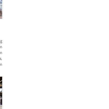
rg
in
an
a,
in