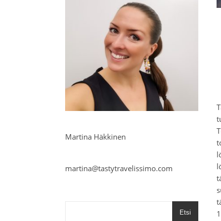
T
t
T
Martina Häkkinen
t
l
l
martina@tastytravelissimo.com
t
s
t
1
Etsi