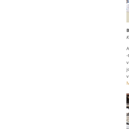
B
K
A
-
v
j
v
M