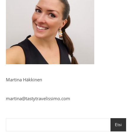
Martina Häkkinen
martina@tastytravelissimo.com
Etsi