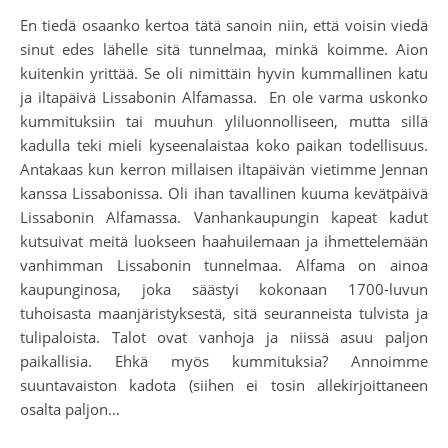
En tiedä osaanko kertoa tätä sanoin niin, että voisin viedä
sinut edes lähelle sitä tunnelmaa, minkä koimme. Aion
kuitenkin yrittää. Se oli nimittäin hyvin kummallinen katu
ja iltapäivä Lissabonin Alfamassa. En ole varma uskonko
kummituksiin tai muuhun yliluonnolliseen, mutta sillä
kadulla teki mieli kyseenalaistaa koko paikan todellisuus.
Antakaas kun kerron millaisen iltapäivän vietimme Jennan
kanssa Lissabonissa. Oli ihan tavallinen kuuma kevätpäivä
Lissabonin Alfamassa. Vanhankaupungin kapeat kadut
kutsuivat meitä luokseen haahuilemaan ja ihmettelemään
vanhimman Lissabonin tunnelmaa. Alfama on ainoa
kaupunginosa, joka säästyi kokonaan 1700-luvun
tuhoisasta maanjäristyksestä, sitä seuranneista tulvista ja
tulipaloista. Talot ovat vanhoja ja niissä asuu paljon
paikallisia. Ehkä myös kummituksia? Annoimme
suuntavaiston kadota (siihen ei tosin allekirjoittaneen
osalta paljon…