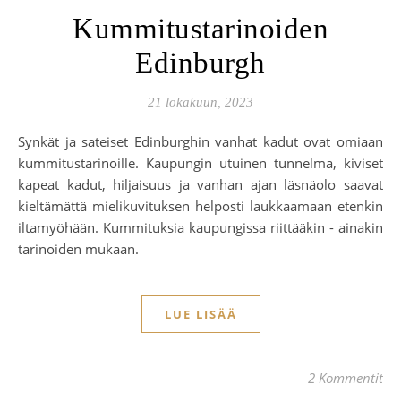
Kummitustarinoiden
Edinburgh
21 lokakuun, 2023
Synkät ja sateiset Edinburghin vanhat kadut ovat omiaan
kummitustarinoille. Kaupungin utuinen tunnelma, kiviset
kapeat kadut, hiljaisuus ja vanhan ajan läsnäolo saavat
kieltämättä mielikuvituksen helposti laukkaamaan etenkin
iltamyöhään. Kummituksia kaupungissa riittääkin - ainakin
tarinoiden mukaan.
LUE LISÄÄ
2 Kommentit