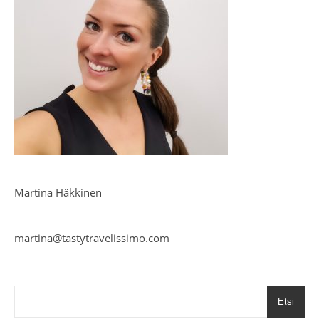
Martina Häkkinen
martina@tastytravelissimo.com
Etsi