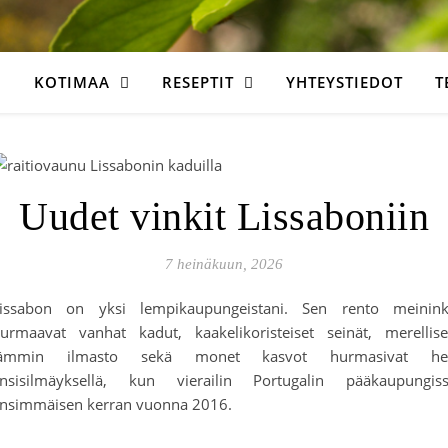
KOTIMAA
RESEPTIT
YHTEYSTIEDOT
T
Uudet vinkit Lissaboniin
7 heinäkuun, 2026
issabon on yksi lempikaupungeistani. Sen rento meinink
urmaavat vanhat kadut, kaakelikoristeiset seinät, merellis
lämmin ilmasto sekä monet kasvot hurmasivat het
nsisilmäyksellä, kun vierailin Portugalin pääkaupungis
nsimmäisen kerran vuonna 2016.