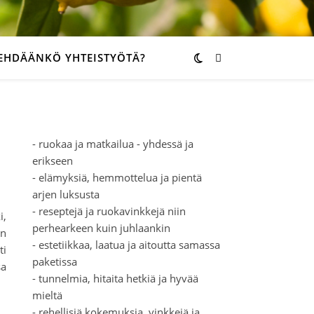
EHDÄÄNKÖ YHTEISTYÖTÄ?
- ruokaa ja matkailua - yhdessä ja
erikseen
- elämyksiä, hemmottelua ja pientä
arjen luksusta
- reseptejä ja ruokavinkkejä niin
i,
perhearkeen kuin juhlaankin
en
- estetiikkaa, laatua ja aitoutta samassa
i
paketissa
sa
- tunnelmia, hitaita hetkiä ja hyvää
mieltä
- rehellisiä kokemuksia, vinkkejä ja