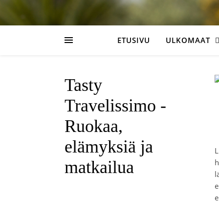
ETUSIVU
ULKOMAAT
Tasty
Travelissimo -
Ruokaa,
elämyksiä ja
L
matkailua
h
e
e