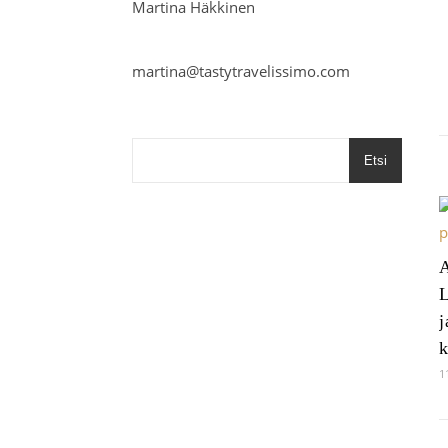
Martina Häkkinen
martina@tastytravelissimo.com
Etsi
A
L
j
k
1