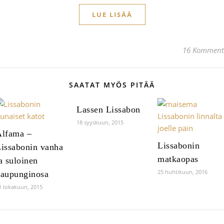
LUE LISÄÄ
16 Komment
SAATAT MYÖS PITÄÄ
Lassen Lissabon
18 syyskuun, 2015
lfama –
Lissabonin
issabonin vanha
matkaopas
a suloinen
25 huhtikuun, 2016
aupunginosa
1 lokakuun, 2015