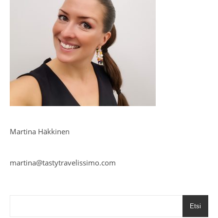
Martina Häkkinen
martina@tastytravelissimo.com
Etsi