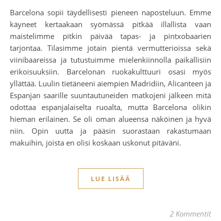
Barcelona sopii täydellisesti pieneen naposteluun. Emme
käyneet kertaakaan syömässä pitkää illallista vaan
maistelimme pitkin päivää tapas- ja pintxobaarien
tarjontaa. Tilasimme jotain pientä vermutterioissa sekä
viinibaareissa ja tutustuimme mielenkiinnolla paikallisiin
erikoisuuksiin. Barcelonan ruokakulttuuri osasi myös
yllättää. Luulin tietäneeni aiempien Madridiin, Alicanteen ja
Espanjan saarille suuntautuneiden matkojeni jälkeen mitä
odottaa espanjalaiselta ruoalta, mutta Barcelona olikin
hieman erilainen. Se oli oman alueensa näköinen ja hyvä
niin. Opin uutta ja pääsin suorastaan rakastumaan
makuihin, joista en olisi koskaan uskonut pitäväni.
LUE LISÄÄ
2 Kommentit