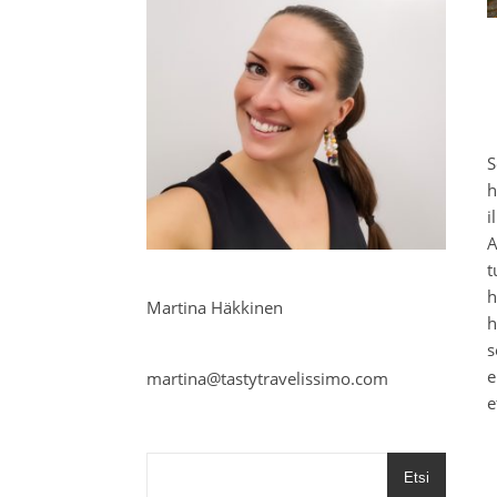
h
i
A
t
h
Martina Häkkinen
h
s
e
martina@tastytravelissimo.com
e
Etsi