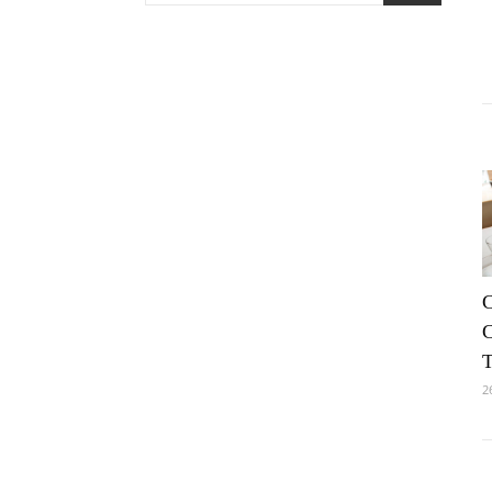
C
T
2