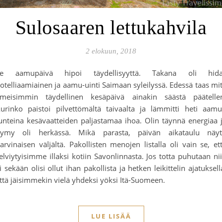
Sulosaaren lettukahvila
2 elokuun, 2018
Se aamupäivä hipoi täydellisyyttä. Takana oli hida
otelliaamiainen ja aamu-uinti Saimaan syleilyssä. Edessä taas mi
lmeisimmin täydellinen kesäpäivä ainakin säästä päätelle
urinko paistoi pilvettömältä taivaalta ja lämmitti heti aam
unteina kesävaatteiden paljastamaa ihoa. Olin täynnä energiaa 
ymy oli herkässä. Mikä parasta, päivän aikataulu näyt
arvinaisen väljältä. Pakollisten menojen listalla oli vain se, et
elviytyisimme illaksi kotiin Savonlinnasta. Jos totta puhutaan ni
i sekään olisi ollut ihan pakollista ja hetken leikittelin ajatuksell
ttä jäisimmekin vielä yhdeksi yöksi Itä-Suomeen.
LUE LISÄÄ