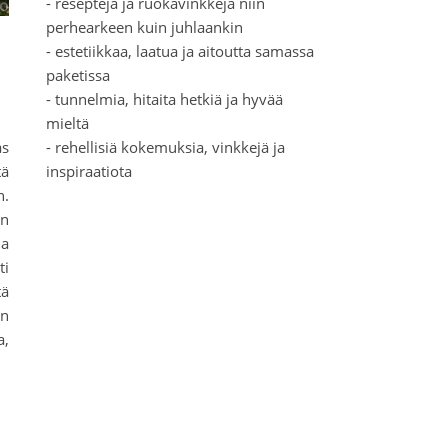
- reseptejä ja ruokavinkkejä niin
perhearkeen kuin juhlaankin
- estetiikkaa, laatua ja aitoutta samassa
paketissa
- tunnelmia, hitaita hetkiä ja hyvää
mieltä
s
- rehellisiä kokemuksia, vinkkejä ja
tä
inspiraatiota
n.
un
ja
ti
tä
in
a,