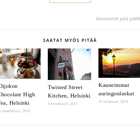
Kommentit pois pääl
SAATAT MYÖS PITÄÄ
Kauneimmat
Chjokon
Twisted Street
auringonlaskut
hocolate High
Kitchen, Helsinki
31 lokakuun, 2018
ea, Helsinki
9 heinäkuun, 2015
6 maaliskuun, 2016