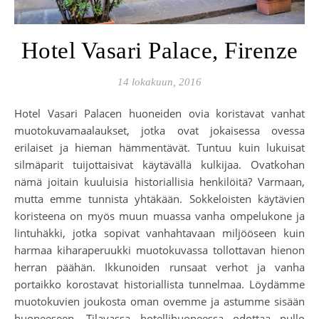
Hotel Vasari Palace, Firenze
14 lokakuun, 2016
Hotel Vasari Palacen huoneiden ovia koristavat vanhat
muotokuvamaalaukset, jotka ovat jokaisessa ovessa
erilaiset ja hieman hämmentävät. Tuntuu kuin lukuisat
silmäparit tuijottaisivat käytävällä kulkijaa. Ovatkohan
nämä joitain kuuluisia historiallisia henkilöitä? Varmaan,
mutta emme tunnista yhtäkään. Sokkeloisten käytävien
koristeena on myös muun muassa vanha ompelukone ja
lintuhäkki, jotka sopivat vanhahtavaan miljööseen kuin
harmaa kiharaperuukki muotokuvassa tollottavan hienon
herran päähän. Ikkunoiden runsaat verhot ja vanha
portaikko korostavat historiallista tunnelmaa. Löydämme
muotokuvien joukosta oman ovemme ja astumme sisään
huoneeseen. Tilavassa hotellihuoneessa odottaa pullo