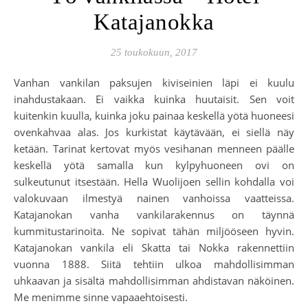
Katajanokka
25 toukokuun, 2017
Vanhan vankilan paksujen kiviseinien läpi ei kuulu
inahdustakaan. Ei vaikka kuinka huutaisit. Sen voit
kuitenkin kuulla, kuinka joku painaa keskellä yötä huoneesi
ovenkahvaa alas. Jos kurkistat käytävään, ei siellä näy
ketään. Tarinat kertovat myös vesihanan menneen päälle
keskellä yötä samalla kun kylpyhuoneen ovi on
sulkeutunut itsestään. Hella Wuolijoen sellin kohdalla voi
valokuvaan ilmestyä nainen vanhoissa vaatteissa.
Katajanokan vanha vankilarakennus on täynnä
kummitustarinoita. Ne sopivat tähän miljööseen hyvin.
Katajanokan vankila eli Skatta tai Nokka rakennettiin
vuonna 1888. Siitä tehtiin ulkoa mahdollisimman
uhkaavan ja sisältä mahdollisimman ahdistavan näköinen.
Me menimme sinne vapaaehtoisesti.