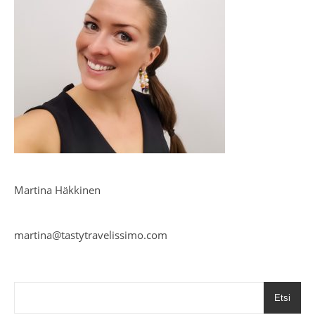
Martina Häkkinen
martina@tastytravelissimo.com
Etsi