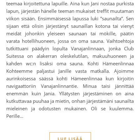
teemaa kirjoitettuna lapuille. Aina kun Jani nostaa purkista
lapun, järjestän hänelle teeman mukaiset treffit muutaman
viikon sisään. Ensimmäisessä lapussa luki ”saunailta”. Sen
sijaan että olisin järjestänyt saunaillan kotona tai vienyt
meidät johonkin yleiseen saunaan tai mökille, päätin
varata hotellihuoneen, jossa on oma sauna. Vaihtoehtoja
tutkittuani päädyin lopulta Vanajanlinnaan, jonka Club
Suitessa on alakerran oleskelutilan, makuuhuoneen ja
kahden wc:n lisäksi oma sauna. Kohti Hämeenlinnaa
Kohteemme paljastui Janille vasta matkalla. Ajoimme
aurinkoisessa säässä kohti Hämeenlinnaa kun kirjoitin
navigaattoriin Vanajanlinnantie. Minua taisi jännittää
enemmän kuin Jania. Yllätysten järjestäminen on aina
kutkuttavaa puuhaa ja mietin, onhan järjestämäni saunailta
mieleinen ja odotusten mukainen. Oli se kuulemma.
Perille…
LUE LISÄÄ