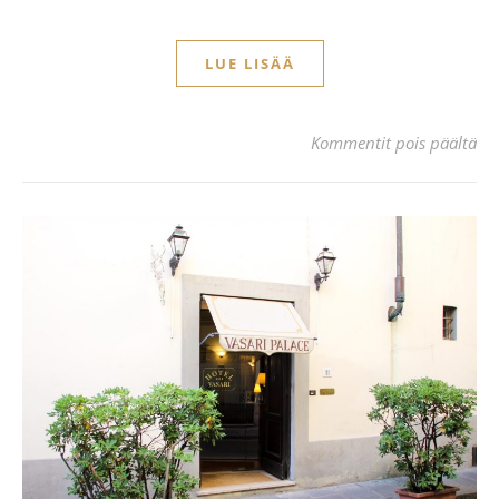
LUE LISÄÄ
art
Kommentit pois päältä