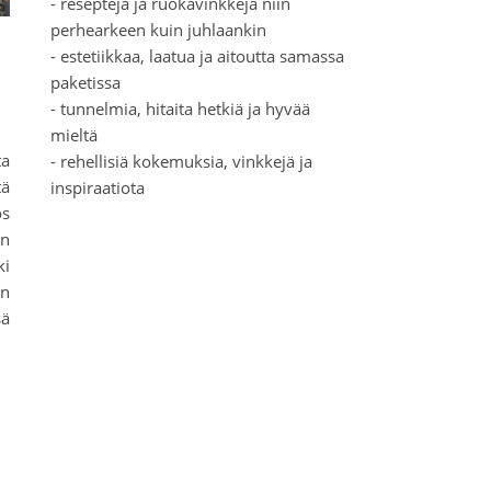
- reseptejä ja ruokavinkkejä niin
perhearkeen kuin juhlaankin
- estetiikkaa, laatua ja aitoutta samassa
paketissa
- tunnelmia, hitaita hetkiä ja hyvää
mieltä
ta
- rehellisiä kokemuksia, vinkkejä ja
tä
inspiraatiota
ös
en
ki
en
sä