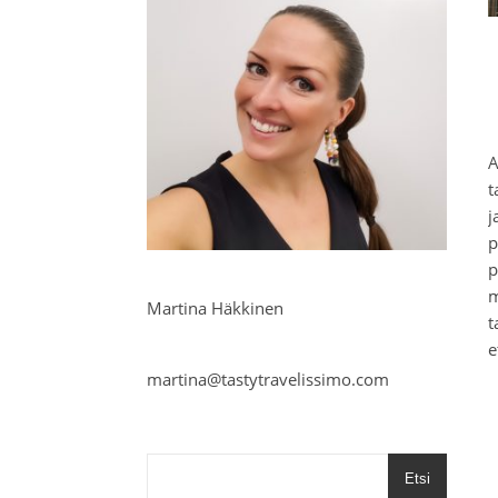
A
t
j
p
p
m
Martina Häkkinen
t
e
martina@tastytravelissimo.com
Etsi