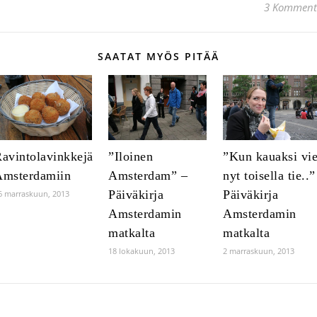
3 Komment
SAATAT MYÖS PITÄÄ
avintolavinkkejä
”Iloinen
”Kun kauaksi vi
Amsterdamiin
Amsterdam” –
nyt toisella tie..”
Päiväkirja
Päiväkirja
6 marraskuun, 2013
Amsterdamin
Amsterdamin
matkalta
matkalta
18 lokakuun, 2013
2 marraskuun, 2013