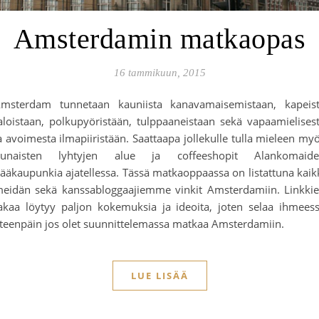
Amsterdamin matkaopas
16 tammikuun, 2015
msterdam tunnetaan kauniista kanavamaisemistaan, kapeis
aloistaan, polkupyöristään, tulppaaneistaan sekä vapaamielises
a avoimesta ilmapiiristään. Saattaapa jollekulle tulla mieleen my
unaisten lyhtyjen alue ja coffeeshopit Alankomaid
ääkaupunkia ajatellessa. Tässä matkaoppaassa on listattuna kaik
eidän sekä kanssabloggaajiemme vinkit Amsterdamiin. Linkki
akaa löytyy paljon kokemuksia ja ideoita, joten selaa ihmees
teenpäin jos olet suunnittelemassa matkaa Amsterdamiin.
LUE LISÄÄ