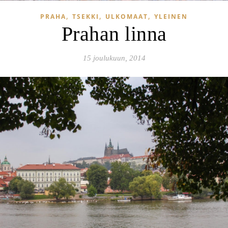
,
,
,
PRAHA
TSEKKI
ULKOMAAT
YLEINEN
Prahan linna
15 joulukuun, 2014