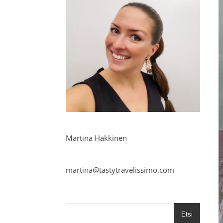
Martina Häkkinen
martina@tastytravelissimo.com
Etsi