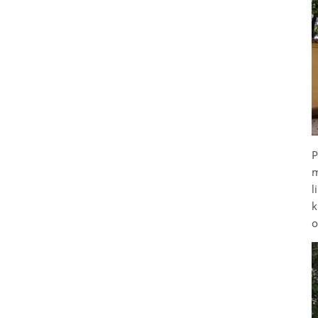
P
m
l
k