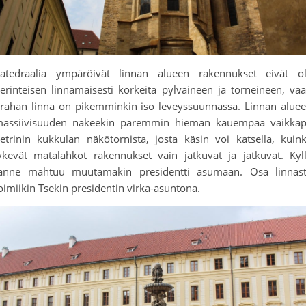
atedraalia ympäröivät linnan alueen rakennukset eivät o
erinteisen linnamaisesti korkeita pylväineen ja torneineen, va
rahan linna on pikemminkin iso leveyssuunnassa. Linnan alue
assiivisuuden näkeekin paremmin hieman kauempaa vaikka
etrinin kukkulan näkötornista, josta käsin voi katsella, kuin
ykevät matalahkot rakennukset vain jatkuvat ja jatkuvat. Kyl
änne mahtuu muutamakin presidentti asumaan. Osa linnas
oimiikin Tsekin presidentin virka-asuntona.