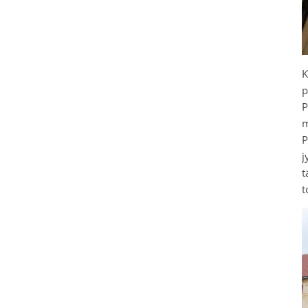
K
p
P
m
P
j
t
t