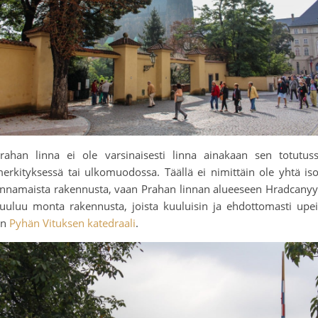
rahan linna ei ole varsinaisesti linna ainakaan sen totutus
erkityksessä tai ulkomuodossa. Täällä ei nimittäin ole yhtä is
innamaista rakennusta, vaan Prahan linnan alueeseen Hradcany
uuluu monta rakennusta, joista kuuluisin ja ehdottomasti upe
on
Pyhän Vituksen katedraali
.