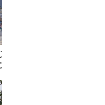
sa
oa
yn
in