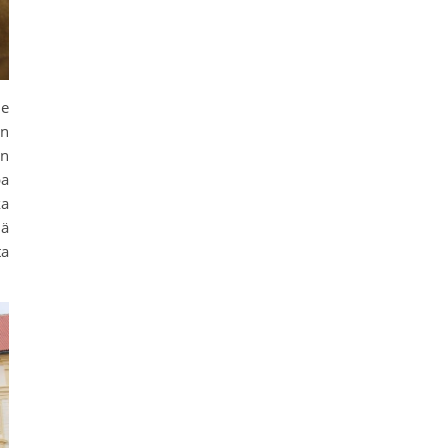
le
an
en
pa
ka
lä
ta