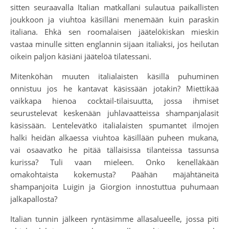
sitten seuraavalla Italian matkallani sulautua paikallisten
joukkoon ja viuhtoa käsilläni menemään kuin paraskin
italiana. Ehkä sen roomalaisen jäätelökiskan mieskin
vastaa minulle sitten englannin sijaan italiaksi, jos heilutan
oikein paljon käsiäni jäätelöä tilatessani.
Mitenköhän muuten italialaisten käsillä puhuminen
onnistuu jos he kantavat käsissään jotakin? Miettikää
vaikkapa hienoa cocktail-tilaisuutta, jossa ihmiset
seurustelevat keskenään juhlavaatteissa shampanjalasit
käsissään. Lentelevätkö italialaisten spumantet ilmojen
halki heidän alkaessa viuhtoa käsillään puheen mukana,
vai osaavatko he pitää tällaisissa tilanteissa tassunsa
kurissa? Tuli vaan mieleen. Onko kenelläkään
omakohtaista kokemusta? Päähän mäjähtäneitä
shampanjoita Luigin ja Giorgion innostuttua puhumaan
jalkapallosta?
Italian tunnin jälkeen ryntäsimme allasalueelle, jossa piti