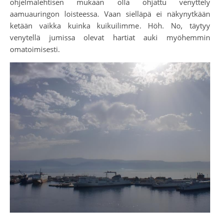
ohjelmalehtisen mukaan olla ohjattu venyttely
aamuauringon loisteessa. Vaan sielläpä ei näkynytkään
ketään vaikka kuinka kuikuilimme. Höh. No, täytyy
venytellä jumissa olevat hartiat auki myöhemmin
omatoimisesti.