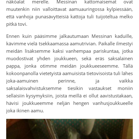
näköalat merelle. Messinan kattomaisemat ovat
muutenkin niin valloittavat aamuauringossa kylpiessään,
että vanhoja punasävytteisiä kattoja tuli tuijoteltua melko
pitkä tovi.
Ennen kuin pääsimme jalkautumaan Messinan kaduille,
kävimme vielä tsekkaamassa aamutrivian. Paikalle ilmestyi
meidän lisäksemme kaksi vanhempaa pariskuntaa, jotka
muodostivat yhden joukkueen, sekä eräs saksalainen
pappa, jonka otimme meidän joukkueeseemme. Tällä
kokoonpanolla vietetyistä aamuisista tietovisoista tuli lähes
joka-aamuinen perinne, ja vaikka
saksalaisvahvistuksemme tiesikin vastaukset moniin
sellaisiin kysymyksiin, joista meillä ei ollut aavistustakaan,
hävisi joukkueemme neljän hengen vanhusjoukkueelle
joka ikinen aamu.