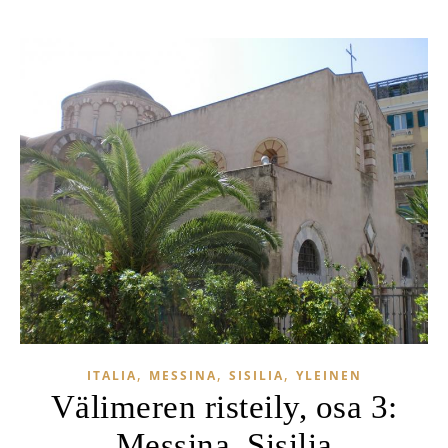
,
,
,
ITALIA
MESSINA
SISILIA
YLEINEN
Välimeren risteily, osa 3:
Messina, Sisilia