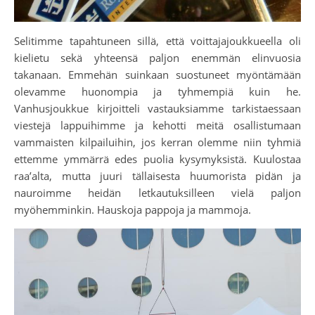
Selitimme tapahtuneen sillä, että voittajajoukkueella oli
kielietu sekä yhteensä paljon enemmän elinvuosia
takanaan. Emmehän suinkaan suostuneet myöntämään
olevamme huonompia ja tyhmempiä kuin he.
Vanhusjoukkue kirjoitteli vastauksiamme tarkistaessaan
viestejä lappuihimme ja kehotti meitä osallistumaan
vammaisten kilpailuihin, jos kerran olemme niin tyhmiä
ettemme ymmärrä edes puolia kysymyksistä. Kuulostaa
raa’alta, mutta juuri tällaisesta huumorista pidän ja
nauroimme heidän letkautuksilleen vielä paljon
myöhemminkin. Hauskoja pappoja ja mammoja.