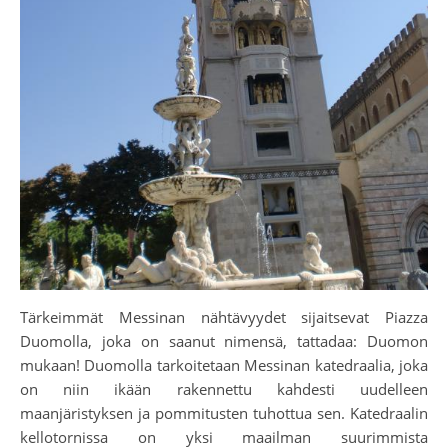
Tärkeimmät Messinan nähtävyydet sijaitsevat Piazza
Duomolla, joka on saanut nimensä, tattadaa: Duomon
mukaan! Duomolla tarkoitetaan Messinan katedraalia, joka
on niin ikään rakennettu kahdesti uudelleen
maanjäristyksen ja pommitusten tuhottua sen. Katedraalin
kellotornissa on yksi maailman suurimmista