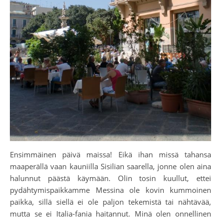
Ensimmäinen päivä maissa! Eikä ihan missä tahansa
maaperällä vaan kauniilla Sisilian saarella, jonne olen aina
halunnut päästä käymään. Olin tosin kuullut, ettei
pydähtymispaikkamme Messina ole kovin kummoinen
paikka, sillä siellä ei ole paljon tekemistä tai nähtävää,
mutta se ei Italia-fania haitannut. Minä olen onnellinen