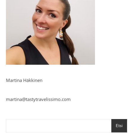
Martina Häkkinen
martina@tastytravelissimo.com
Etsi