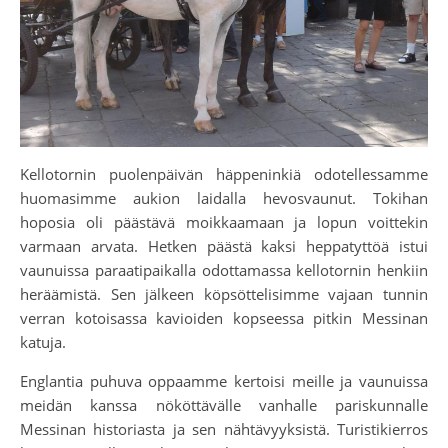
Kellotornin puolenpäivän häppeninkiä odotellessamme
huomasimme aukion laidalla hevosvaunut. Tokihan
hoposia oli päästävä moikkaamaan ja lopun voittekin
varmaan arvata. Hetken päästä kaksi heppatyttöä istui
vaunuissa paraatipaikalla odottamassa kellotornin henkiin
heräämistä. Sen jälkeen köpsöttelisimme vajaan tunnin
verran kotoisassa kavioiden kopseessa pitkin Messinan
katuja.
Englantia puhuva oppaamme kertoisi meille ja vaunuissa
meidän kanssa nököttävälle vanhalle pariskunnalle
Messinan historiasta ja sen nähtävyyksistä. Turistikierros