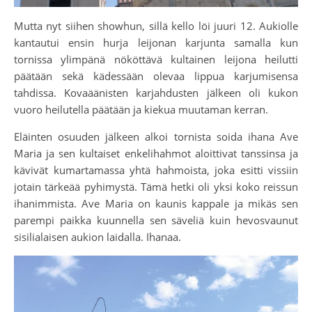
Mutta nyt siihen showhun, sillä kello löi juuri 12. Aukiolle
kantautui ensin hurja leijonan karjunta samalla kun
tornissa ylimpänä nököttävä kultainen leijona heilutti
päätään sekä kädessään olevaa lippua karjumisensa
tahdissa. Kovaäänisten karjahdusten jälkeen oli kukon
vuoro heilutella päätään ja kiekua muutaman kerran.
Eläinten osuuden jälkeen alkoi tornista soida ihana Ave
Maria ja sen kultaiset enkelihahmot aloittivat tanssinsa ja
kävivät kumartamassa yhtä hahmoista, joka esitti vissiin
jotain tärkeää pyhimystä. Tämä hetki oli yksi koko reissun
ihanimmista. Ave Maria on kaunis kappale ja mikäs sen
parempi paikka kuunnella sen säveliä kuin hevosvaunut
sisilialaisen aukion laidalla. Ihanaa.