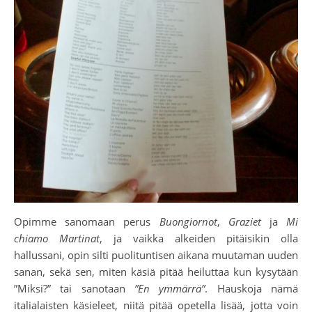
Opimme sanomaan perus
Buongiornot
,
Graziet
ja
Mi
chiamo Martinat
, ja vaikka alkeiden pitäisikin olla
hallussani, opin silti puolituntisen aikana muutaman uuden
sanan, sekä sen, miten käsiä pitää heiluttaa kun kysytään
”Miksi?” tai sanotaan
”En ymmärrä”
. Hauskoja nämä
italialaisten käsieleet, niitä pitää opetella lisää, jotta voin