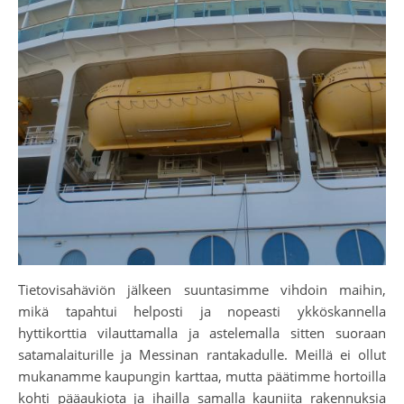
Tietovisahäviön jälkeen suuntasimme vihdoin maihin,
mikä tapahtui helposti ja nopeasti ykköskannella
hyttikorttia vilauttamalla ja astelemalla sitten suoraan
satamalaiturille ja Messinan rantakadulle. Meillä ei ollut
mukanamme kaupungin karttaa, mutta päätimme hortoilla
kohti pääaukiota ja ihailla samalla kauniita rakennuksia