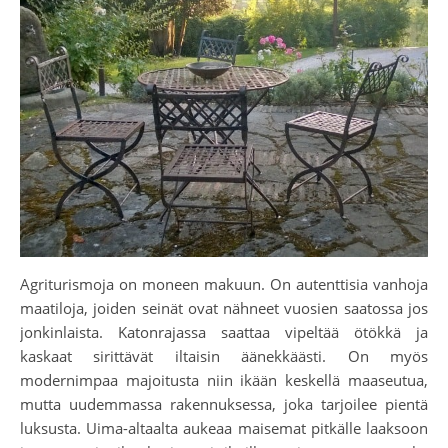
Agriturismoja on moneen makuun. On autenttisia vanhoja
maatiloja, joiden seinät ovat nähneet vuosien saatossa jos
jonkinlaista. Katonrajassa saattaa vipeltää ötökkä ja
kaskaat sirittävät iltaisin äänekkäästi. On myös
modernimpaa majoitusta niin ikään keskellä maaseutua,
mutta uudemmassa rakennuksessa, joka tarjoilee pientä
luksusta. Uima-altaalta aukeaa maisemat pitkälle laaksoon