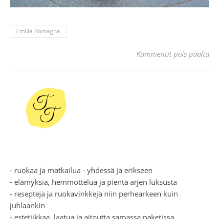
Emilia Romagna
art
Kommentit pois päältä
- ruokaa ja matkailua - yhdessä ja erikseen
- elämyksiä, hemmottelua ja pientä arjen luksusta
- reseptejä ja ruokavinkkejä niin perhearkeen kuin
juhlaankin
- estetiikkaa, laatua ja aitoutta samassa paketissa