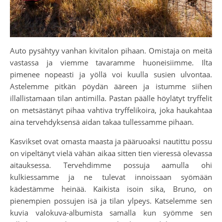
Auto pysähtyy vanhan kivitalon pihaan. Omistaja on meitä
vastassa ja viemme tavaramme huoneisiimme. Ilta
pimenee nopeasti ja yöllä voi kuulla susien ulvontaa.
Astelemme pitkän pöydän ääreen ja istumme siihen
illallistamaan tilan antimilla. Pastan päälle höylätyt tryffelit
on metsästänyt pihaa vahtiva tryffelikoira, joka haukahtaa
aina tervehdyksensä aidan takaa tullessamme pihaan.
Kasvikset ovat omasta maasta ja pääruoaksi nautittu possu
on vipeltänyt vielä vähän aikaa sitten tien vieressä olevassa
aitauksessa. Tervehdimme possuja aamulla ohi
kulkiessamme ja ne tulevat innoissaan syömään
kädestämme heinää. Kaikista isoin sika, Bruno, on
pienempien possujen isä ja tilan ylpeys. Katselemme sen
kuvia valokuva-albumista samalla kun syömme sen