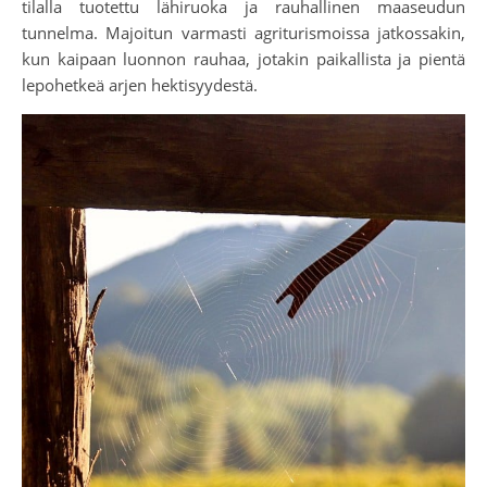
tilalla tuotettu lähiruoka ja rauhallinen maaseudun
tunnelma. Majoitun varmasti agriturismoissa jatkossakin,
kun kaipaan luonnon rauhaa, jotakin paikallista ja pientä
lepohetkeä arjen hektisyydestä.