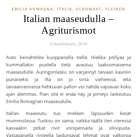
,
,
,
EMILIA ROMAGNA
ITALIA
ULKOMAAT
YLEINEN
Italian maaseudulla –
Agriturismot
3 maaliskuun, 2016
Auto keinahtelee kuoppaisella tiellä. Hiekka pöllyää ja
kummallakin puolella tietä avautuu laaksomaisema
maaseudulle. Auringonlasku on värjännyt taivaan kauniin
punaiseksi ja ilta on jo siinä vaiheessa, että
taivaanrannassa hehkuvan pallon voi nähdä vajoavan koko
ajan alemmas. Pian sitä ei enää näy ja pimeys laskeutuu
Emilia Romagnan maaseudulle.
Italian maaseutu tuo mieleen lapsuuden kesät
mummolassa. Tuoksu on sama, vaikka täällä tien vieressä
kasvaakin pitkät rivit viinipensaita ja oliivipuita.
Vastapäisellä rinteellä laiduntavat lehmät ovat valkoisia