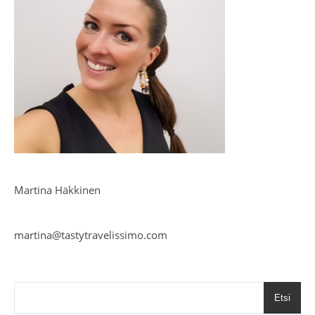
Martina Häkkinen
martina@tastytravelissimo.com
Etsi