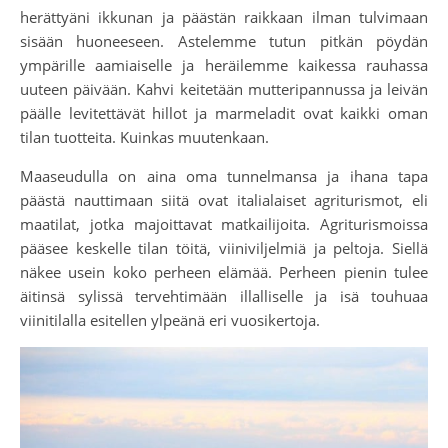
herättyäni ikkunan ja päästän raikkaan ilman tulvimaan
sisään huoneeseen. Astelemme tutun pitkän pöydän
ympärille aamiaiselle ja heräilemme kaikessa rauhassa
uuteen päivään. Kahvi keitetään mutteripannussa ja leivän
päälle levitettävät hillot ja marmeladit ovat kaikki oman
tilan tuotteita. Kuinkas muutenkaan.
Maaseudulla on aina oma tunnelmansa ja ihana tapa
päästä nauttimaan siitä ovat italialaiset agriturismot, eli
maatilat, jotka majoittavat matkailijoita. Agriturismoissa
pääsee keskelle tilan töitä, viiniviljelmiä ja peltoja. Siellä
näkee usein koko perheen elämää. Perheen pienin tulee
äitinsä sylissä tervehtimään illalliselle ja isä touhuaa
viinitilalla esitellen ylpeänä eri vuosikertoja.