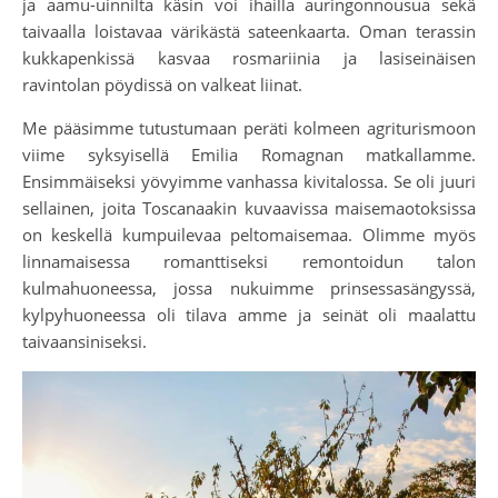
ja aamu-uinnilta käsin voi ihailla auringonnousua sekä
taivaalla loistavaa värikästä sateenkaarta. Oman terassin
kukkapenkissä kasvaa rosmariinia ja lasiseinäisen
ravintolan pöydissä on valkeat liinat.
Me pääsimme tutustumaan peräti kolmeen agriturismoon
viime syksyisellä Emilia Romagnan matkallamme.
Ensimmäiseksi yövyimme vanhassa kivitalossa. Se oli juuri
sellainen, joita Toscanaakin kuvaavissa maisemaotoksissa
on keskellä kumpuilevaa peltomaisemaa. Olimme myös
linnamaisessa romanttiseksi remontoidun talon
kulmahuoneessa, jossa nukuimme prinsessasängyssä,
kylpyhuoneessa oli tilava amme ja seinät oli maalattu
taivaansiniseksi.