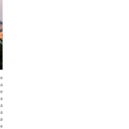
me
ka
me
ma
dä
lä
tä
me