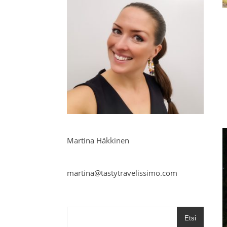
Martina Häkkinen
martina@tastytravelissimo.com
Etsi