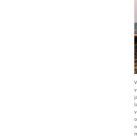
V
v
j
l
v
o
o
m