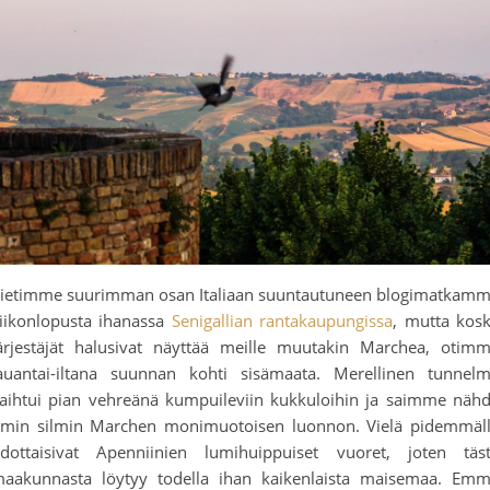
ietimme suurimman osan Italiaan suuntautuneen blogimatkam
iikonlopusta ihanassa
Senigallian rantakaupungissa
, mutta kos
ärjestäjät halusivat näyttää meille muutakin Marchea, otim
auantai-iltana suunnan kohti sisämaata. Merellinen tunnel
aihtui pian vehreänä kumpuileviin kukkuloihin ja saimme näh
min silmin Marchen monimuotoisen luonnon. Vielä pidemmäl
dottaisivat Apenniinien lumihuippuiset vuoret, joten täs
aakunnasta löytyy todella ihan kaikenlaista maisemaa. Em