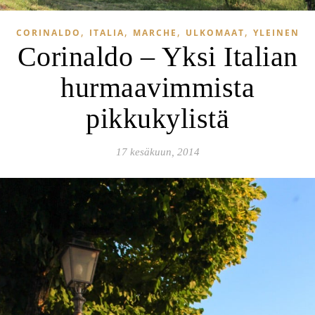
,
,
,
,
CORINALDO
ITALIA
MARCHE
ULKOMAAT
YLEINEN
Corinaldo – Yksi Italian
hurmaavimmista
pikkukylistä
17 kesäkuun, 2014