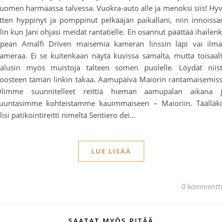
uomen harmaassa talvessa. Vuokra-auto alle ja menoksi siis! Hy
tten hyppinyt ja pomppinut pelkääjän paikallani, niin innoissa
lin kun Jani ohjasi meidät rantatielle. En osannut päättää ihailen
pean Amalfi Driven maisemia kameran linssin läpi vai ilm
ameraa. Ei se kuitenkaan näytä kuvissa samalta, mutta toisaal
alusin myös muistoja talteen somen puolelle. Löydät niis
oosteen tämän linkin takaa. Aamupäivä Maiorin rantamaisemis
limme suunnitelleet reittiä hieman aamupalan aikana 
uuntasimme kohteistamme kauimmaiseen – Maioriin. Täälläk
lisi patikointireitti nimeltä Sentiero dei…
LUE LISÄÄ
0 kommentt
SAATAT MYÖS PITÄÄ