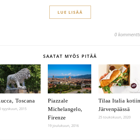
LUE LISÄÄ
0 kommentt
SAATAT MYÖS PITÄÄ
ucca, Toscana
Piazzale
Tilaa Italia kotii
Michelangelo,
Järvenpäässä
0 syyskuun, 2015
Firenze
25 toukokuun, 2020
19 joulukuun, 2016