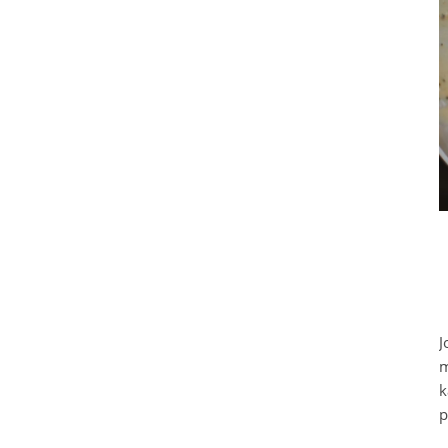
J
m
k
p