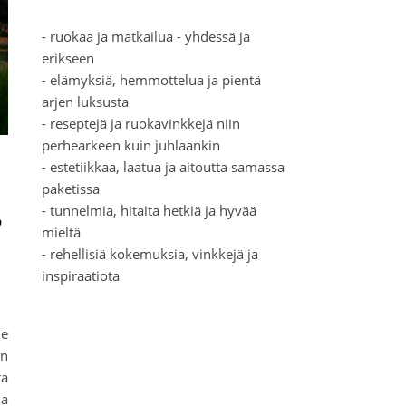
- ruokaa ja matkailua - yhdessä ja
erikseen
- elämyksiä, hemmottelua ja pientä
arjen luksusta
- reseptejä ja ruokavinkkejä niin
perhearkeen kuin juhlaankin
- estetiikkaa, laatua ja aitoutta samassa
paketissa
,
- tunnelmia, hitaita hetkiä ja hyvää
mieltä
- rehellisiä kokemuksia, vinkkejä ja
inspiraatiota
me
än
ta
la