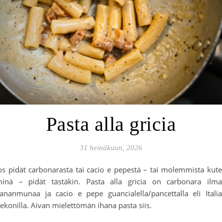
Pasta alla gricia
31 heinäkuun, 2026
os pidät carbonarasta tai cacio e pepestä – tai molemmista kut
inä – pidät tästäkin. Pasta alla gricia on carbonara ilm
ananmunaa ja cacio e pepe guancialella/pancettalla eli Itali
ekonilla. Aivan mielettömän ihana pasta siis.