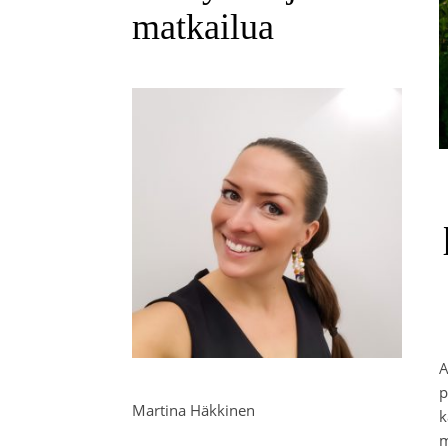
matkailua
A
p
Martina Häkkinen
k
m