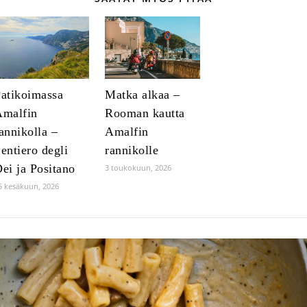
atikoimassa
Matka alkaa –
Amalfin
Rooman kautta
annikolla –
Amalfin
entiero degli
rannikolle
ei ja Positano
3 toukokuun, 2026
5 kesäkuun, 2026