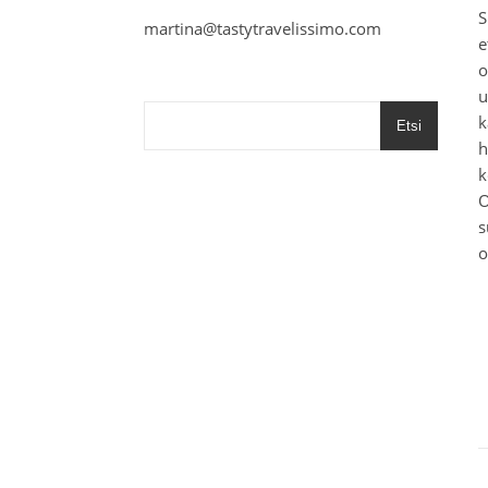
S
martina@tastytravelissimo.com
e
o
u
k
Etsi
h
k
O
s
o