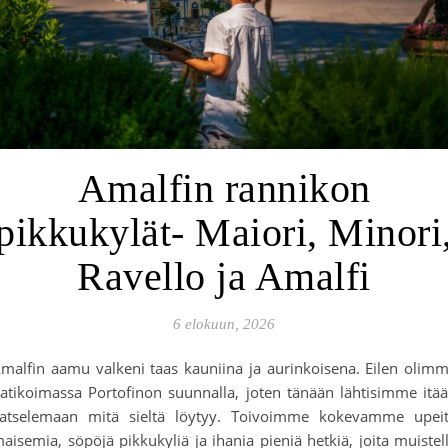
Amalfin rannikon
pikkukylät- Maiori, Minori
Ravello ja Amalfi
6 elokuun, 2026
malfin aamu valkeni taas kauniina ja aurinkoisena. Eilen olim
atikoimassa Portofinon suunnalla, joten tänään lähtisimme itä
atselemaan mitä sieltä löytyy. Toivoimme kokevamme upei
aisemia, söpöjä pikkukyliä ja ihania pieniä hetkiä, joita muistel