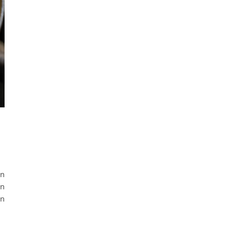
en
an
an