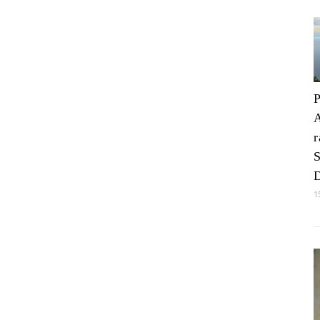
P
r
S
D
1